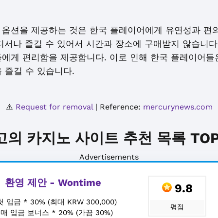
 옵션을 제공하는 것은 한국 플레이어에게 유연성과 편
디서나 즐길 수 있어서 시간과 장소에 구애받지 않습니다.
들에게 편리함을 제공합니다. 이로 인해 한국 플레이어들
 즐길 수 있습니다.
⚠️
Request for removal
| Reference:
mercurynews.com
고의 카지노 사이트 추천 목록 TOP 
Advertisements
환영 제안 - Wontime
9.8
첫 입금 * 30% (최대 KRW 300,000)
평점
+
매 입금 보너스 * 20% (가끔 30%)