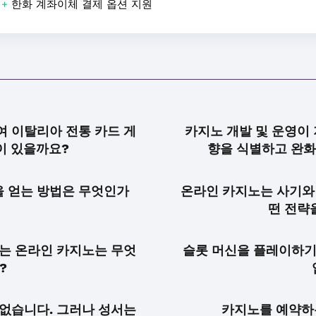
+
한화 계좌이체 결제 옵션 지원
 이탈리아 전통 카드 게
카지노 개발 및 운영이
이 있을까요?
향을 식별하고 완화
을 얻는 방법은 무엇인가
온라인 카지노는 사기와
떤 전략
는 온라인 카지노는 무엇
슬롯 머신을 플레이하기
?
없습니다. 그러나 성서는
카지노를 예약하