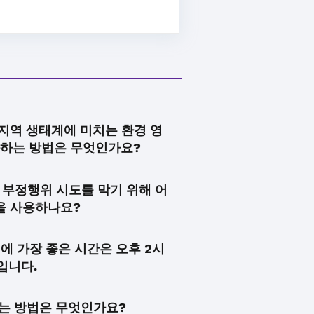
 지역 생태계에 미치는 환경 영
하는 방법은 무엇인가요?
 부정행위 시도를 막기 위해 어
을 사용하나요?
에 가장 좋은 시간은 오후 2시
입니다.
는 방법은 무엇인가요?