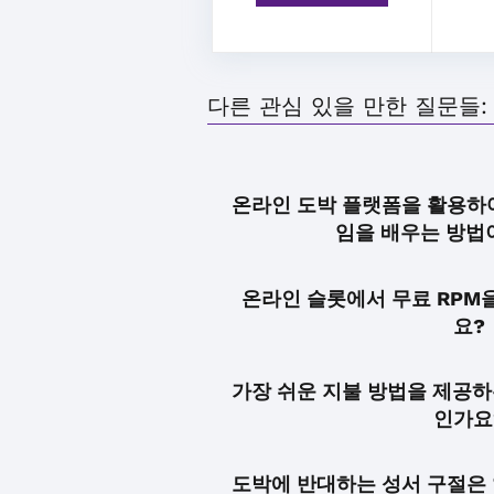
다른 관심 있을 만한 질문들:
온라인 도박 플랫폼을 활용하여
임을 배우는 방법
온라인 슬롯에서 무료 RPM
요?
가장 쉬운 지불 방법을 제공하
인가요
도박에 반대하는 성서 구절은 