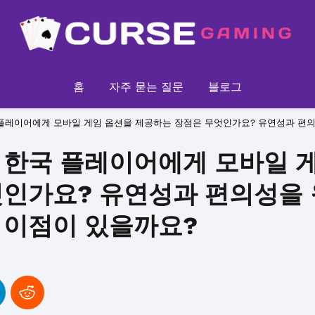
홈
자주 묻는 질문
블로그
플레이어에게 모바일 게임 옵션을 제공하는 장점은 무엇인가요? 유연성과 편
 한국 플레이어에게 모바일 
엇인가요? 유연성과 편의성을 
 이점이 있을까요?