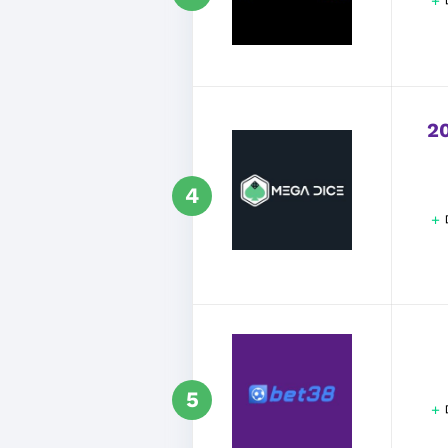
+
2
4
+
5
+