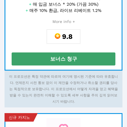
+
매 입금 보너스 * 20% (가끔 30%)
+
매주 10% 환급, 라이브 리베이트 1.2%
More info +
9.8
보너스 청구
이 프로모션은 특정 약관에 따르며 여기에 명시된 기준에 따라 유효합니
다. 언제든지 사전 통보 없이 이 제안을 수정하거나 취소할 권리를 당사
는 독점적으로 보유합니다. 이 프로모션에서 어떻게 자격을 얻고 혜택을
받을 수 있는지 완전히 이해할 수 있도록 세부 사항을 주의 깊게 읽어보
시기 바랍니다.
신규 카지노