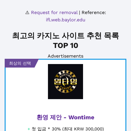
⚠️
Request for removal
| Reference:
ifl.web.baylor.edu
최고의 카지노 사이트 추천 목록
TOP 10
Advertisements
최상의 선택
환영 제안 - Wontime
+
첫 입금 * 30% (최대 KRW 300,000)