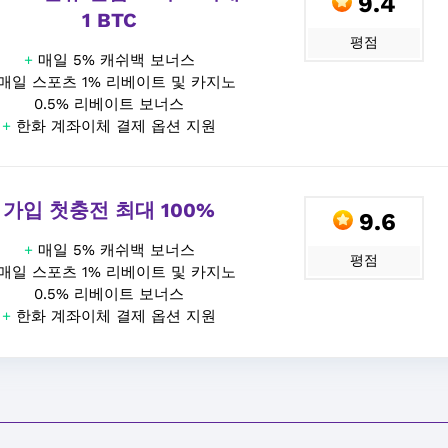
9.4
1 BTC
평점
+
매일 5% 캐쉬백 보너스
매일 스포츠 1% 리베이트 및 카지노
0.5% 리베이트 보너스
+
한화 계좌이체 결제 옵션 지원
가입 첫충전 최대 100%
9.6
+
매일 5% 캐쉬백 보너스
평점
매일 스포츠 1% 리베이트 및 카지노
0.5% 리베이트 보너스
+
한화 계좌이체 결제 옵션 지원