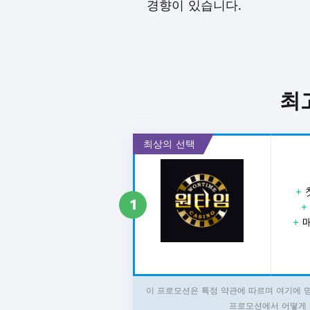
경향이 있습니다.
최
최상의 선택
+
1
+
매
이 프로모션은 특정 약관에 따르며 여기에 
프로모션에서 어떻게 