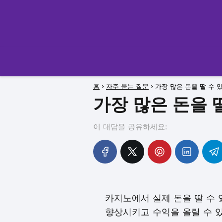
홈
자주 묻는 질문
가장 많은 돈을 딸 수
가장 많은 돈을 
이 대답을 공유하세요:
카지노에서 실제 돈을 딸 수
향상시키고 수익을 올릴 수 