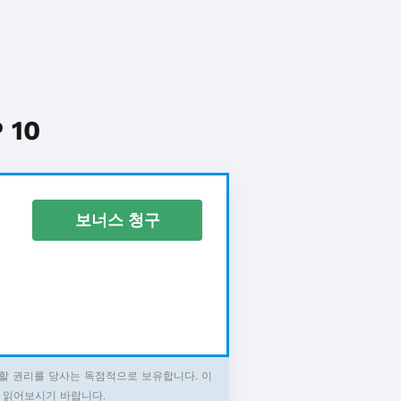
10
보너스 청구
할 권리를 당사는 독점적으로 보유합니다. 이
 읽어보시기 바랍니다.