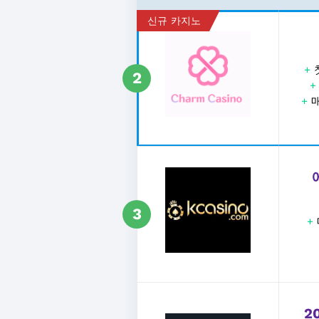
신규 카지노
+
2
+
매
3
+
2