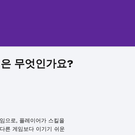
임은 무엇인가요?
게임으로, 플레이어가 스킬을
 다른 게임보다 이기기 쉬운