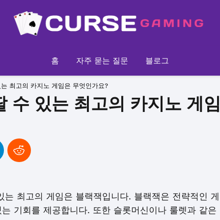
홈
자주 묻는 질문
블로그
 있는 최고의 카지노 게임은 무엇인가요?
딸 수 있는 최고의 카지노 게
 있는 최고의 게임은 블랙잭입니다. 블랙잭은 전략적인 
있는 기회를 제공합니다. 또한 슬롯머신이나 룰렛과 같은