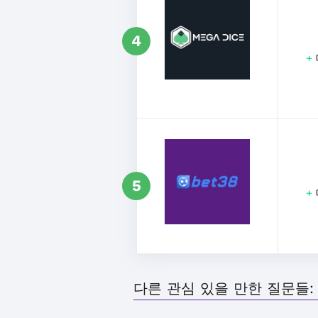
4
+
5
+
다른 관심 있을 만한 질문들: