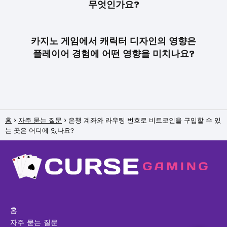
무엇인가요?
카지노 게임에서 캐릭터 디자인의 영향은
플레이어 경험에 어떤 영향을 미치나요?
홈
자주 묻는 질문
은행 계좌와 라우팅 번호로 비트코인을 구입할 수 있
는 곳은 어디에 있나요?
홈
자주 묻는 질문