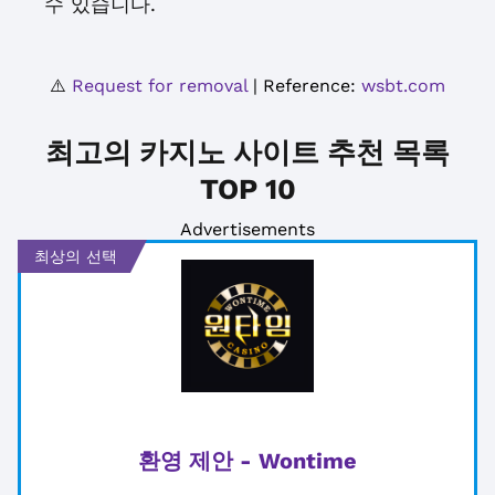
수 있습니다.
⚠️
Request for removal
| Reference:
wsbt.com
최고의 카지노 사이트 추천 목록
TOP 10
Advertisements
최상의 선택
환영 제안 - Wontime