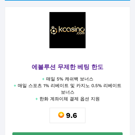
에볼루션 무제한 베팅 한도
+
매일 5% 캐쉬백 보너스
+
매일 스포츠 1% 리베이트 및 카지노 0.5% 리베이트
보너스
+
한화 계좌이체 결제 옵션 지원
9.6