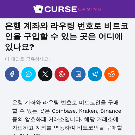
은행 계좌와 라우팅 번호로 비트코
인을 구입할 수 있는 곳은 어디에
있나요?
이 대답을 공유하세요:
은행 계좌와 라우팅 번호로 비트코인을 구매
할 수 있는 곳은 Coinbase, Kraken, Binance
등의 암호화폐 거래소입니다. 해당 거래소에
가입하고 계좌를 연동하여 비트코인을 구매할