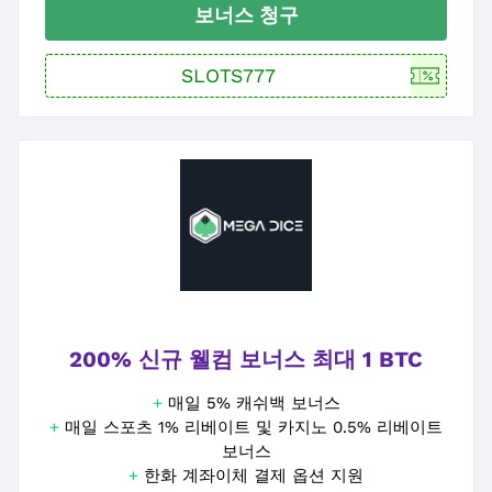
보너스 청구
200% 신규 웰컴 보너스 최대 1 BTC
+
매일 5% 캐쉬백 보너스
+
매일 스포츠 1% 리베이트 및 카지노 0.5% 리베이트
보너스
+
한화 계좌이체 결제 옵션 지원