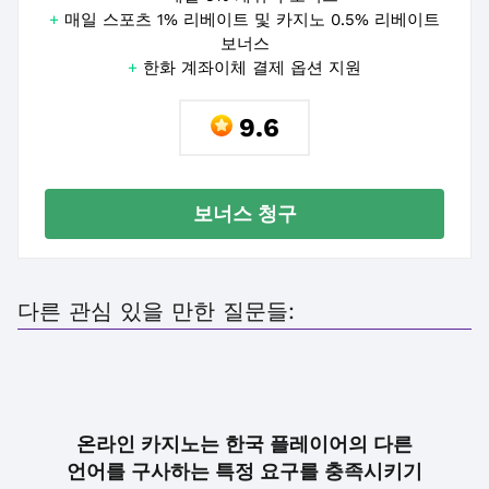
+
매일 스포츠 1% 리베이트 및 카지노 0.5% 리베이트
보너스
+
한화 계좌이체 결제 옵션 지원
9.6
보너스 청구
다른 관심 있을 만한 질문들:
온라인 카지노는 한국 플레이어의 다른
언어를 구사하는 특정 요구를 충족시키기