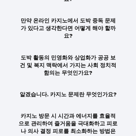
만약 온라인 카지노에서 도박 중독 문제
가 있다고 생각한다면 어떻게 해야 할까
요?
도박 활동의 민영화와 상업화가 공공 보
건 및 복지 맥락에서 가지는 사회 정치적
함의는 무엇인가요?
알겠습니다. 카지노 문제란 무엇인가요?
카지노 방문 시 시간과 에너지를 효율적
으로 관리하여 즐거움을 극대화하고 피로
나 의사 결정 피로를 최소화하는 방법은