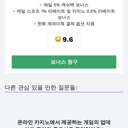
+
매일 5% 캐쉬백 보너스
+
매일 스포츠 1% 리베이트 및 카지노 0.5% 리베이트
보너스
+
한화 계좌이체 결제 옵션 지원
9.6
보너스 청구
다른 관심 있을 만한 질문들:
온라인 카지노에서 제공하는 게임의 업데