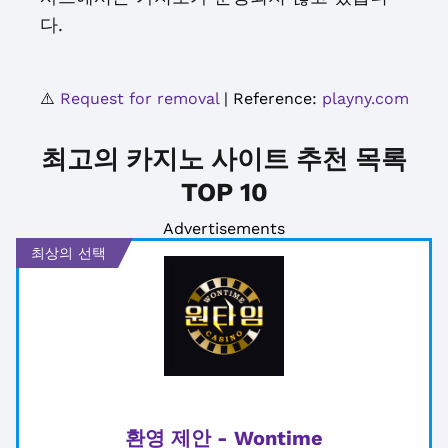
다.
⚠️
Request for removal
| Reference:
playny.com
최고의 카지노 사이트 추천 목록
TOP 10
Advertisements
최상의 선택
환영 제안 - Wontime