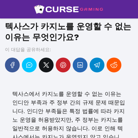
텍사스가 카지노를 운영할 수 없는
이유는 무엇인가요?
이 대답을 공유하세요:
텍사스에서 카지노를 운영할 수 없는 이유는
인디안 부족과 주 정부 간의 규제 문제 때문입
니다. 인디안 부족들은 특정 법률에 따라 카지
노 운영을 허용받았지만, 주 정부는 카지노를
일반적으로 허용하지 않습니다. 이로 인해 텍
사스에서는 카지노가 운영되지 않고 있습니