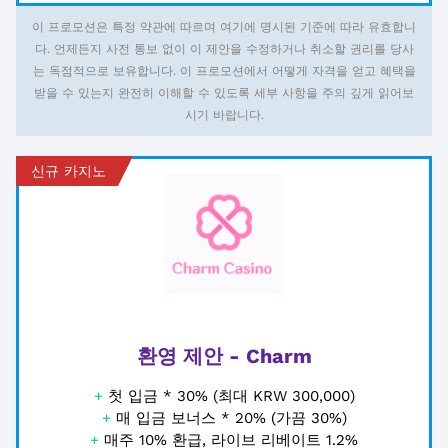
이 프로모션은 특정 약관에 따르며 여기에 명시된 기준에 따라 유효합니
다. 언제든지 사전 통보 없이 이 제안을 수정하거나 취소할 권리를 당사
는 독점적으로 보유합니다. 이 프로모션에서 어떻게 자격을 얻고 혜택을
받을 수 있는지 완전히 이해할 수 있도록 세부 사항을 주의 깊게 읽어보
시기 바랍니다.
신규 카지노
환영 제안 - Charm
+
첫 입금 * 30% (최대 KRW 300,000)
+
매 입금 보너스 * 20% (가끔 30%)
+
매주 10% 환급, 라이브 리베이트 1.2%