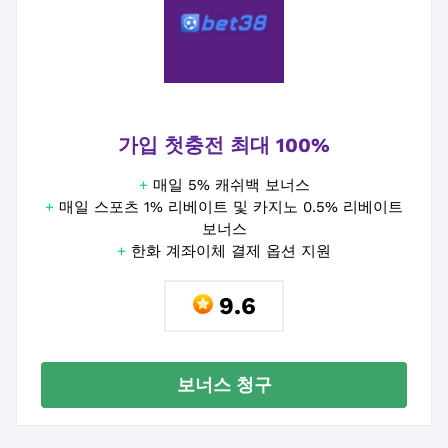
가입 첫충전 최대 100%
+
매일 5% 캐쉬백 보너스
+
매일 스포츠 1% 리베이트 및 카지노 0.5% 리베이트
보너스
+
한화 계좌이체 결제 옵션 지원
9.6
보너스 청구