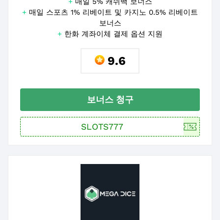
+
매일 5% 캐쉬백 보너스
+
매일 스포츠 1% 리베이트 및 카지노 0.5% 리베이트
보너스
+
한화 계좌이체 결제 옵션 지원
9.6
보너스 청구