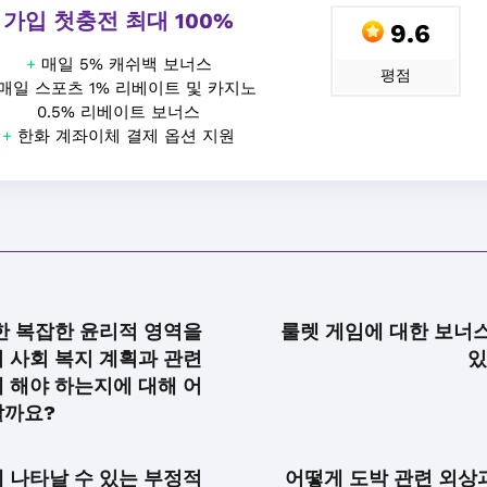
가입 첫충전 최대 100%
9.6
+
매일 5% 캐쉬백 보너스
평점
매일 스포츠 1% 리베이트 및 카지노
0.5% 리베이트 보너스
+
한화 계좌이체 결제 옵션 지원
한 복잡한 윤리적 영역을
룰렛 게임에 대한 보너
 사회 복지 계획과 관련
있
 해야 하는지에 대해 어
할까요?
 나타날 수 있는 부정적
어떻게 도박 관련 외상