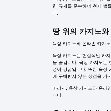
한 규제를 준수하여 현지 법
다.
땅 위의 카지노와
육상 카지노와 온라인 카지노
육상 카지노는 현실적인 카지
을 즐깁니다. 육상 카지노는
성이 강점입니다. 또한 육상 
에 구애받지 않는 장점을 가
따라서, 육상 카지노와 온라인
니다.