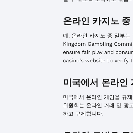
온라인 카지노 중
예, 온라인 카지노 중 일부는 정부 
Kingdom Gambling Commissi
ensure fair play and consum
casino's website to verify t
미국에서 온라인 
미국에서 온라인 게임을 규제하
위원회는 온라인 거래 및 광
하고 규제합니다.