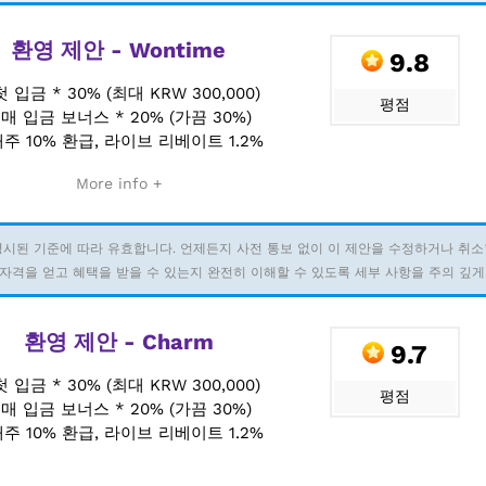
환영 제안 - Wontime
9.8
첫 입금 * 30% (최대 KRW 300,000)
평점
+
매 입금 보너스 * 20% (가끔 30%)
주 10% 환급, 라이브 리베이트 1.2%
More info +
명시된 기준에 따라 유효합니다. 언제든지 사전 통보 없이 이 제안을 수정하거나 취소
자격을 얻고 혜택을 받을 수 있는지 완전히 이해할 수 있도록 세부 사항을 주의 깊게
환영 제안 - Charm
9.7
첫 입금 * 30% (최대 KRW 300,000)
평점
+
매 입금 보너스 * 20% (가끔 30%)
주 10% 환급, 라이브 리베이트 1.2%