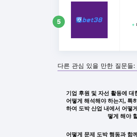
5
+
다른 관심 있을 만한 질문들:
기업 후원 및 자선 활동에 대
어떻게 해석해야 하는지, 특히
하여 도박 산업 내에서 어떻게
떻게 해야 
어떻게 문제 도박 행동과 함께