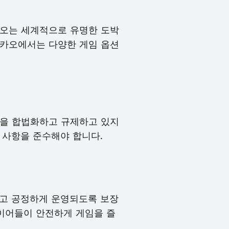
카오는 세계적으로 유명한 도박
마카오에서는 다양한 게임 옵션
박을 합법화하고 규제하고 있지
한 사항을 준수해야 합니다.
하고 공정하게 운영되도록 보장
이어들이 안전하게 게임을 즐