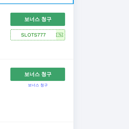
보너스 청구
보너스 청구
보너스 청구