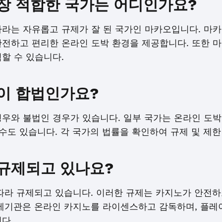
장 적합한 국가는 어디인가요?
나라는 자유롭고 규제가 잘 된 국가인 마카오입니다. 마
안전하고 편리한 온라인 도박 환경을 제공합니다. 또한 
할 수 있습니다.
이 합법인가요?
경우와 불법인 경우가 있습니다. 일부 국가는 온라인 도
 수도 있습니다. 각 국가의 법률을 확인하여 규제 및 제
규제되고 있나요?
 따라 규제되고 있습니다. 이러한 규제는 카지노가 안전
규제기관은 온라인 카지노를 라이센스하고 감독하며, 플레
다.