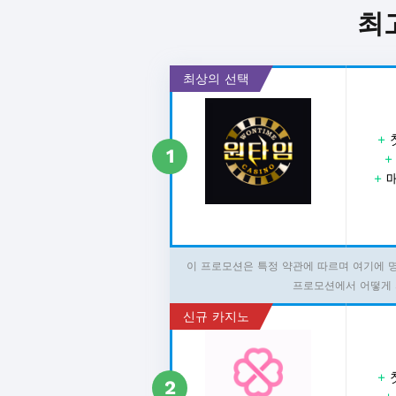
최
최상의 선택
+
1
+
매
이 프로모션은 특정 약관에 따르며 여기에 
프로모션에서 어떻게 
신규 카지노
+
2