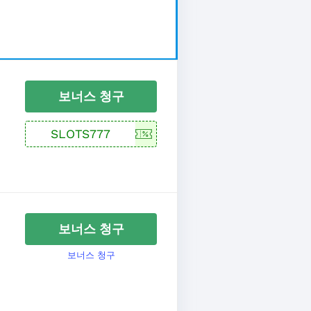
보너스 청구
보너스 청구
보너스 청구