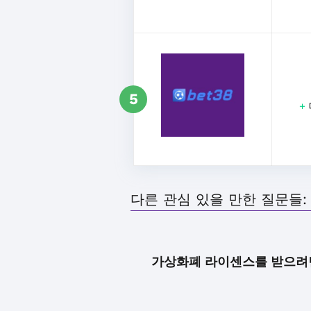
5
+
다른 관심 있을 만한 질문들:
가상화폐 라이센스를 받으려면