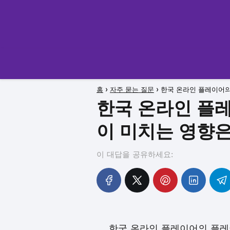
홈
자주 묻는 질문
한국 온라인 플레이어의
한국 온라인 플
이 미치는 영향
이 대답을 공유하세요:
한국 온라인 플레이어의 플레이