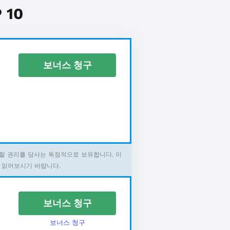
10
보너스 청구
할 권리를 당사는 독점적으로 보유합니다. 이
 읽어보시기 바랍니다.
보너스 청구
보너스 청구