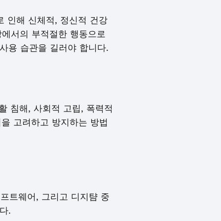
로 인해 신체적, 정신적 건강
 상에서의 부적절한 행동으로
사용 습관을 길러야 합니다.
활 침해, 사회적 고립, 폭력적
위험을 고려하고 방지하는 방법
소프트웨어, 그리고 디지턈 중
다.