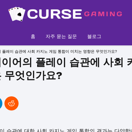
홈
자주 묻는 질문
블로그
 플레이 습관에 사회 카지노 게임 통합이 미치는 영향은 무엇인가요?
레이어의 플레이 습관에 사회 
은 무엇인가요?
 습관에 대한 사회 카지노 게임 통합의 결과는 다양합니