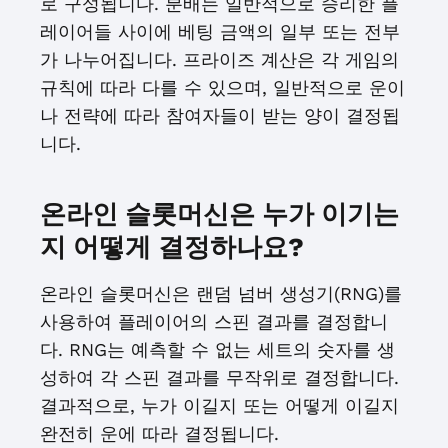
로 구성됩니다. 분배는 일반적으로 승리한 플
레이어들 사이에 베팅 금액의 일부 또는 전부
가 나누어집니다. 프라이즈 계산은 각 게임의
규칙에 따라 다를 수 있으며, 일반적으로 운이
나 전략에 따라 참여자들이 받는 양이 결정됩
니다.
온라인 슬롯머신은 누가 이기는
지 어떻게 결정하나요?
온라인 슬롯머신은 랜덤 넘버 생성기(RNG)를
사용하여 플레이어의 스핀 결과를 결정합니
다. RNG는 예측할 수 없는 세트의 숫자를 생
성하여 각 스핀 결과를 무작위로 결정합니다.
결과적으로, 누가 이길지 또는 어떻게 이길지
완전히 운에 따라 결정됩니다.