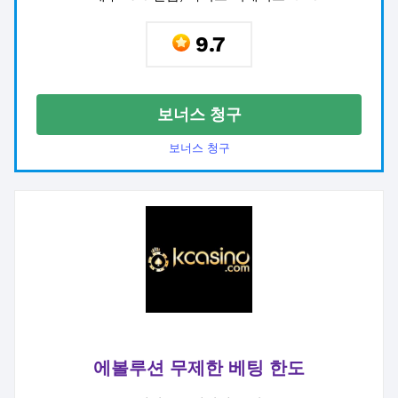
9.7
보너스 청구
보너스 청구
에볼루션 무제한 베팅 한도