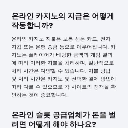
온라인 카지노의 지급은 어떻게
작동합니까?
온라인 카지노 지불은 보통 신용 카드, 전자
지갑 또는 은행 송금 등으로 이루어집니다. 카
지노는 플레이어가 베팅한 금액과 게임 결과
에 따라 이러한 지불을 처리하며, 일반적으로
처리 시간은 다양할 수 있습니다. 지불 방법
및 처리 시간은 카지노 및 선택한 결제 방법에
따라 다를 수 있으므로 각 사이트의 정책을 확
인하는 것이 중요합니다.
온라인 슬롯 공급업체가 돈을 벌
려면 어떻게 해야 하나요?