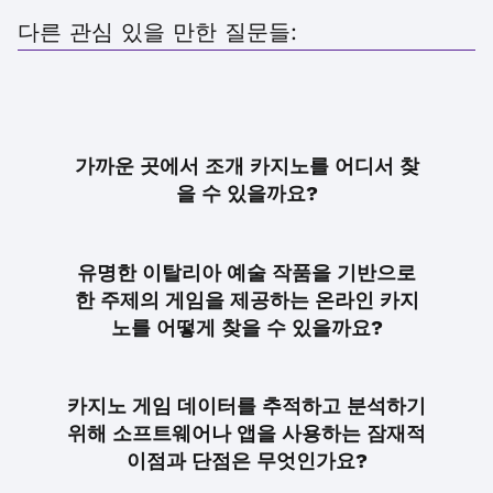
다른 관심 있을 만한 질문들:
가까운 곳에서 조개 카지노를 어디서 찾
을 수 있을까요?
유명한 이탈리아 예술 작품을 기반으로
한 주제의 게임을 제공하는 온라인 카지
노를 어떻게 찾을 수 있을까요?
카지노 게임 데이터를 추적하고 분석하기
위해 소프트웨어나 앱을 사용하는 잠재적
이점과 단점은 무엇인가요?