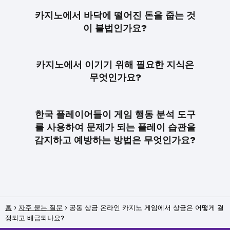
카지노에서 바닥에 떨어진 돈을 줍는 것
이 불법인가요?
카지노에서 이기기 위해 필요한 지식은
무엇인가요?
한국 플레이어들이 게임 행동 분석 도구
를 사용하여 문제가 되는 플레이 습관을
감지하고 예방하는 방법은 무엇인가요?
홈
자주 묻는 질문
공동 상금 온라인 카지노 게임에서 상금은 어떻게 결
정되고 배급되나요?