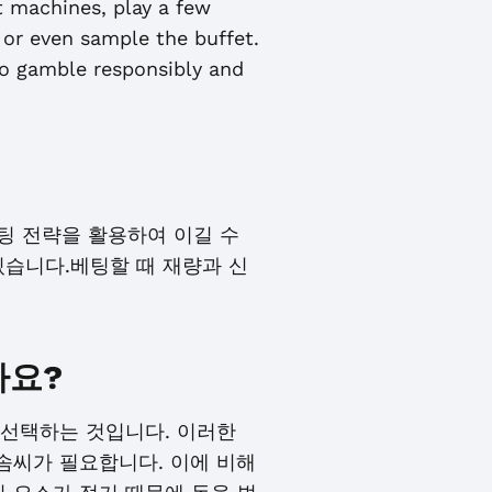
t machines, play a few
 or even sample the buffet.
 to gamble responsibly and
팅 전략을 활용하여 이길 수
습니다.베팅할 때 재량과 신
가요?
 선택하는 것입니다. 이러한
솜씨가 필요합니다. 이에 비해