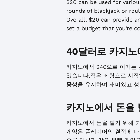
$20 can be used for variou
rounds of blackjack or rou
Overall, $20 can provide an
set a budget that you're c
40달러로 카지노
카지노에서 $40으로 이기는
있습니다.작은 베팅으로 시작
중성을 유지하여 재미있고 성
카지노에서 돈을 
카지노에서 돈을 벌기 위해 
게임은 플레이어의 결정에 따