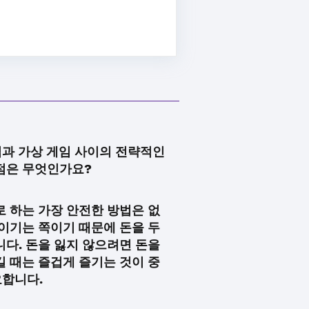
임과 가상 게임 사이의 전략적인
점은 무엇인가요?
로 하는 가장 안전한 방법은 없
 이기는 쪽이기 때문에 돈을 두
니다. 돈을 잃지 않으려면 돈을
길 때는 즐겁게 즐기는 것이 중
합니다.