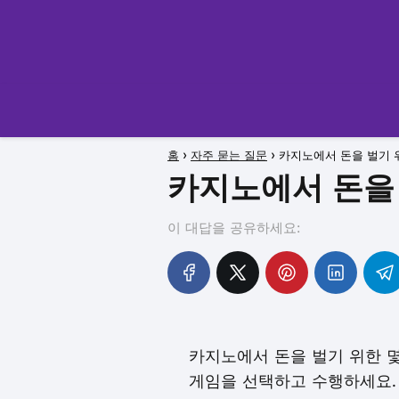
홈
자주 묻는 질문
카지노에서 돈을 벌기 
카지노에서 돈을
이 대답을 공유하세요:
카지노에서 돈을 벌기 위한 몇
게임을 선택하고 수행하세요. 