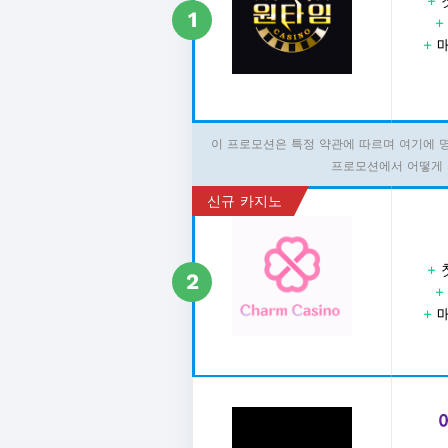
+
1
+
매
이 프로모션은 특정 약관에 따르며 여기에 
프로모션에서 어떻게 
신규 카지노
+
2
+
매