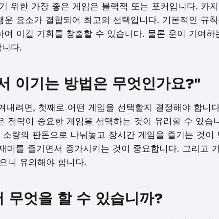
 위한 가장 좋은 게임은 ​​블랙잭 또는 포커입니다. 카
 행운 요소가 결합되어 최고의 선택입니다. 기본적인 규칙
하여 이길 기회를 창출할 수 있습니다. 물론 운이 기여하
합니다.
에서 이기는 방법은 무엇인가요?"
겨내려면, 첫째로 어떤 게임을 선택할지 결정해야 합니다
 전략이 중요한 게임을 선택하는 것이 유리할 수 있습니
을 소량의 판돈으로 나눠놓고 장시간 게임을 즐기는 것이
 재미를 즐기면서 증가시키는 것이 중요합니다. 그리고 
으니 유의해야 합니다.
서 무엇을 할 수 있습니까?