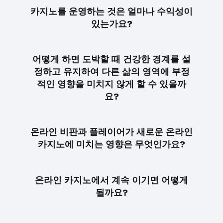
카지노를 운영하는 것은 얼마나 수익성이
있는가요?
어떻게 하면 도박할 때 건강한 경계를 설
정하고 유지하여 다른 삶의 영역에 부정
적인 영향을 미치지 않게 할 수 있을까
요?
온라인 비판과 플레이어가 새로운 온라인
카지노에 미치는 영향은 무엇인가요?
온라인 카지노에서 계속 이기면 어떻게
될까요?