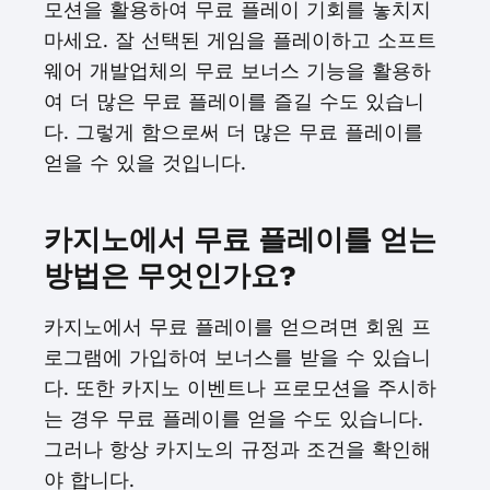
모션을 활용하여 무료 플레이 기회를 놓치지
마세요. 잘 선택된 게임을 플레이하고 소프트
웨어 개발업체의 무료 보너스 기능을 활용하
여 더 많은 무료 플레이를 즐길 수도 있습니
다. 그렇게 함으로써 더 많은 무료 플레이를
얻을 수 있을 것입니다.
카지노에서 무료 플레이를 얻는
방법은 무엇인가요?
카지노에서 무료 플레이를 얻으려면 회원 프
로그램에 가입하여 보너스를 받을 수 있습니
다. 또한 카지노 이벤트나 프로모션을 주시하
는 경우 무료 플레이를 얻을 수도 있습니다.
그러나 항상 카지노의 규정과 조건을 확인해
야 합니다.