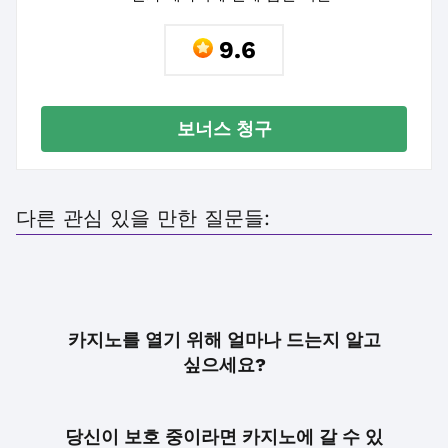
9.6
보너스 청구
다른 관심 있을 만한 질문들:
카지노를 열기 위해 얼마나 드는지 알고
싶으세요?
당신이 보호 중이라면 카지노에 갈 수 있