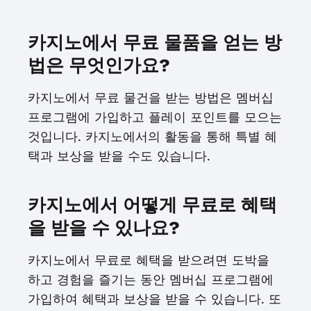
카지노에서 무료 물품을 얻는 방
법은 무엇인가요?
카지노에서 무료 물건을 받는 방법은 멤버십
프로그램에 가입하고 플레이 포인트를 모으는
것입니다. 카지노에서의 활동을 통해 특별 혜
택과 보상을 받을 수도 있습니다.
카지노에서 어떻게 무료로 혜택
을 받을 수 있나요?
카지노에서 무료로 혜택을 받으려면 도박을
하고 경험을 즐기는 동안 멤버십 프로그램에
가입하여 혜택과 보상을 받을 수 있습니다. 또