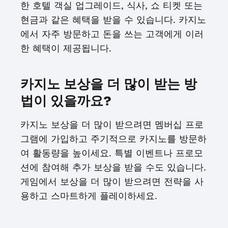
한 호텔 객실 업그레이드, 식사, 쇼 티켓 또는
현금과 같은 혜택을 받을 수 있습니다. 카지노
에서 자주 방문하고 돈을 쓰는 고객에게 이러
한 혜택이 제공됩니다.
카지노 보상을 더 많이 받는 방
법이 있을까요?
카지노 보상을 더 많이 받으려면 멤버십 프로
그램에 가입하고 주기적으로 카지노를 방문하
여 활동량을 높이세요. 특별 이벤트나 프로모
션에 참여해 추가 보상을 받을 수도 있습니다.
게임에서 보상을 더 많이 받으려면 전략을 사
용하고 스마트하게 플레이하세요.