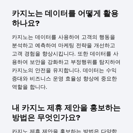
카지노는 데이터를 어떻게 활용
하나요?
카지노는 데이터를 사용하여 고객의 행동을
분석하고 예측하여 마케팅 전략을 개선하고
고객 경험을 향상시킵니다. 또한 데이터를 사
용하여 보안을 강화하고 부정행위를 탐지하여
카지노의 안전을 유지합니다. 데이터는 수익
증대와 비즈니스 운영 효율성 향상에 중요한
역할을 합니다.
내 카지노 제휴 제안을 홍보하는
방법은 무엇인가요?
카지노 제휴 제안을 홍보하는 방법은 다양합