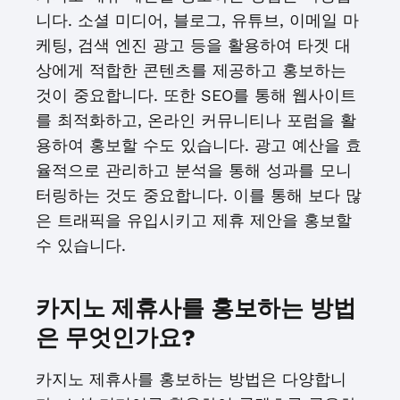
니다. 소셜 미디어, 블로그, 유튜브, 이메일 마
케팅, 검색 엔진 광고 등을 활용하여 타겟 대
상에게 적합한 콘텐츠를 제공하고 홍보하는
것이 중요합니다. 또한 SEO를 통해 웹사이트
를 최적화하고, 온라인 커뮤니티나 포럼을 활
용하여 홍보할 수도 있습니다. 광고 예산을 효
율적으로 관리하고 분석을 통해 성과를 모니
터링하는 것도 중요합니다. 이를 통해 보다 많
은 트래픽을 유입시키고 제휴 제안을 홍보할
수 있습니다.
카지노 제휴사를 홍보하는 방법
은 무엇인가요?
카지노 제휴사를 홍보하는 방법은 다양합니