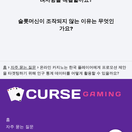
슬롯머신이 조작되지 않는 이유는 무엇인
가요?
홈
자주 묻는 질문
온라인 카지노는 한국 플레이어에게 프로모션 제안
을 타겟팅하기 위해 인구 통계 데이터를 어떻게 활용할 수 있을까요?
홈
자주 묻는 질문