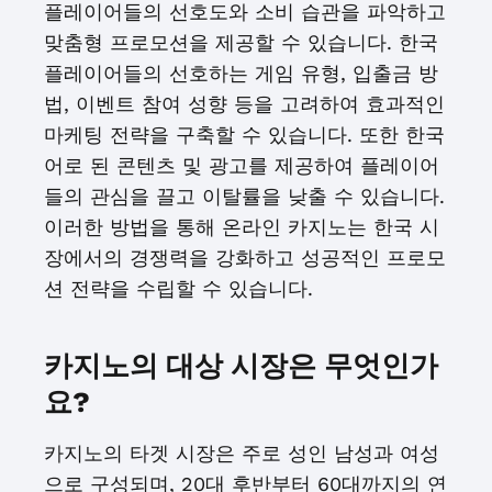
플레이어들의 선호도와 소비 습관을 파악하고
맞춤형 프로모션을 제공할 수 있습니다. 한국
플레이어들의 선호하는 게임 유형, 입출금 방
법, 이벤트 참여 성향 등을 고려하여 효과적인
마케팅 전략을 구축할 수 있습니다. 또한 한국
어로 된 콘텐츠 및 광고를 제공하여 플레이어
들의 관심을 끌고 이탈률을 낮출 수 있습니다.
이러한 방법을 통해 온라인 카지노는 한국 시
장에서의 경쟁력을 강화하고 성공적인 프로모
션 전략을 수립할 수 있습니다.
카지노의 대상 시장은 무엇인가
요?
카지노의 타겟 시장은 주로 성인 남성과 여성
으로 구성되며, 20대 후반부터 60대까지의 연