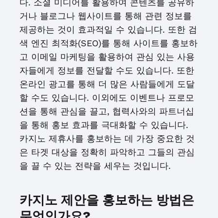
다. 소셜 미디어를 활용하여 콘텐츠를 공유하
거나 블로그나 웹사이트를 통해 관련 정보를
제공하는 것이 효과적일 수 있습니다. 또한 검
색 엔진 최적화(SEO)를 통해 사이트를 홍보하
고 이메일 마케팅을 활용하여 관심 있는 사용
자들에게 정보를 전달할 수도 있습니다. 또한
온라인 광고를 통해 더 많은 사람들에게 도달
할 수도 있습니다. 이외에도 이벤트나 프로모
션을 통해 관심을 끌고, 협력사와의 파트너십
을 통해 홍보 효과를 극대화할 수 있습니다.
카지노 제휴사를 홍보하는 데 가장 중요한 것
은 타겟 대상을 정확히 파악하고 그들의 관심
을 끌 수 있는 전략을 세우는 것입니다.
카지노 제안을 홍보하는 방법은
무엇인가요?