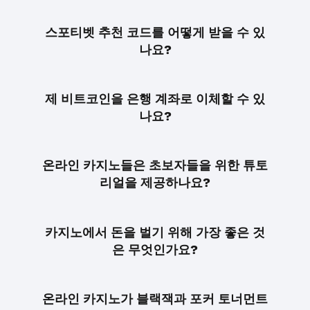
스포티벳 추천 코드를 어떻게 받을 수 있
나요?
제 비트코인을 은행 계좌로 이체할 수 있
나요?
온라인 카지노들은 초보자들을 위한 튜토
리얼을 제공하나요?
카지노에서 돈을 벌기 위해 가장 좋은 것
은 무엇인가요?
온라인 카지노가 블랙잭과 포커 토너먼트