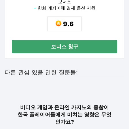
보너스
+
한화 계좌이체 결제 옵션 지원
9.6
보너스 청구
다른 관심 있을 만한 질문들:
비디오 게임과 온라인 카지노의 융합이
한국 플레이어들에게 미치는 영향은 무엇
인가요?