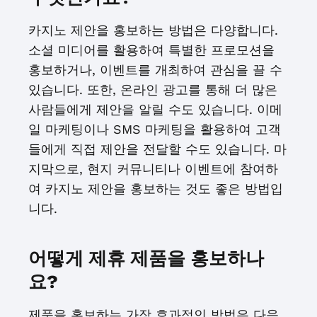
카지노 제안을 홍보하는 방법은 다양합니다.
소셜 미디어를 활용하여 특별한 프로모션을
홍보하거나, 이벤트를 개최하여 관심을 끌 수
있습니다. 또한, 온라인 광고를 통해 더 많은
사람들에게 제안을 알릴 수도 있습니다. 이메
일 마케팅이나 SMS 마케팅을 활용하여 고객
들에게 직접 제안을 전달할 수도 있습니다. 마
지막으로, 현지 커뮤니티나 이벤트에 참여하
여 카지노 제안을 홍보하는 것도 좋은 방법입
니다.
어떻게 제휴 제품을 홍보하나
요?
제품을 홍보하는 가장 효과적인 방법은 다음