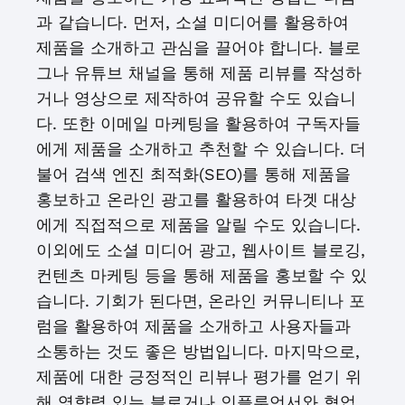
과 같습니다. 먼저, 소셜 미디어를 활용하여
제품을 소개하고 관심을 끌어야 합니다. 블로
그나 유튜브 채널을 통해 제품 리뷰를 작성하
거나 영상으로 제작하여 공유할 수도 있습니
다. 또한 이메일 마케팅을 활용하여 구독자들
에게 제품을 소개하고 추천할 수 있습니다. 더
불어 검색 엔진 최적화(SEO)를 통해 제품을
홍보하고 온라인 광고를 활용하여 타겟 대상
에게 직접적으로 제품을 알릴 수도 있습니다.
이외에도 소셜 미디어 광고, 웹사이트 블로깅,
컨텐츠 마케팅 등을 통해 제품을 홍보할 수 있
습니다. 기회가 된다면, 온라인 커뮤니티나 포
럼을 활용하여 제품을 소개하고 사용자들과
소통하는 것도 좋은 방법입니다. 마지막으로,
제품에 대한 긍정적인 리뷰나 평가를 얻기 위
해 영향력 있는 블로거나 인플루언서와 협업