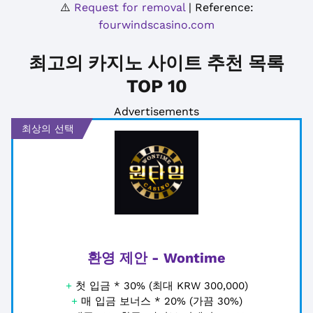
⚠️
Request for removal
| Reference:
fourwindscasino.com
최고의 카지노 사이트 추천 목록
TOP 10
Advertisements
최상의 선택
환영 제안 - Wontime
+
첫 입금 * 30% (최대 KRW 300,000)
+
매 입금 보너스 * 20% (가끔 30%)