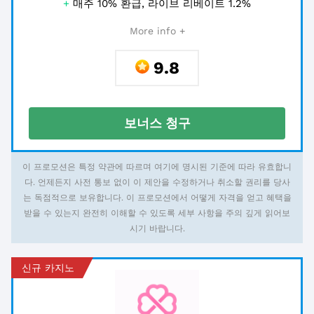
+
매주 10% 환급, 라이브 리베이트 1.2%
More info +
9.8
보너스 청구
이 프로모션은 특정 약관에 따르며 여기에 명시된 기준에 따라 유효합니
다. 언제든지 사전 통보 없이 이 제안을 수정하거나 취소할 권리를 당사
는 독점적으로 보유합니다. 이 프로모션에서 어떻게 자격을 얻고 혜택을
받을 수 있는지 완전히 이해할 수 있도록 세부 사항을 주의 깊게 읽어보
시기 바랍니다.
신규 카지노