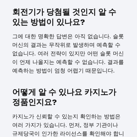
회전기가 당첨될 것인지 알 수
있는 방법이 있나요?
그에 대한 명확한 답변은 아직 없습니다. 슬롯
머신의 결과는 무작위로 발생하며 예측할 수
없습니다. 여러 전략이 있지만 어떤 슬롯 머신
이 언제 나올지는 예측할 수 없습니다. 결과를
예측하는 방법이 엄청 어렵기 때문입니다.
어떻게 알 수 있나요 카지노가
정품인지요?
카지노가 신뢰할 수 있는지 확인하는 방법은
여러 가지가 있습니다. 먼저, 정부 기관이나
규제당국이 인가한 라이선스를 확인해야 합니