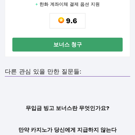
+
한화 계좌이체 결제 옵션 지원
9.6
보너스 청구
다른 관심 있을 만한 질문들:
무입금 빙고 보너스란 무엇인가요?
만약 카지노가 당신에게 지급하지 않는다