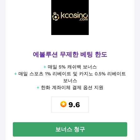
에볼루션 무제한 베팅 한도
+
매일 5% 캐쉬백 보너스
+
매일 스포츠 1% 리베이트 및 카지노 0.5% 리베이트
보너스
+
한화 계좌이체 결제 옵션 지원
9.6
보너스 청구