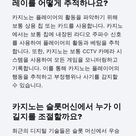
레이를 어떻게 추적하나요?
카지노는 플레이어의 활동을 파악하기 위해
보통 상용 칩 또는 카드를 사용합니다. 카지노
에서는 보통 칩에 내장된 라디오 주파수 신호
를 사용하여 플레이어의 활동과 베팅을 추적
합니다. 또한, 카지노는 보통 CCTV 카메라 시
스템을 사용하여 모든 게임을 모니터링하고
기록합니다. 이를 통해 카지노는 플레이어의
행동을 추적하고 부정행위나 사기를 감지할
수 있습니다.
카지노는 슬롯머신에서 누가 이
길지를 조절할까요?
최근의 디지털 기술들은 슬롯 머신에서 우승