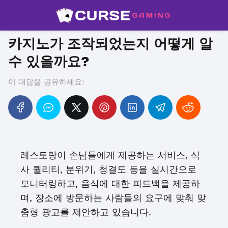
카지노가 조작되었는지 어떻게 알
수 있을까요?
이 대답을 공유하세요:
레스토랑이 손님들에게 제공하는 서비스, 식
사 퀄리티, 분위기, 청결도 등을 실시간으로
모니터링하고, 음식에 대한 피드백을 제공하
며, 장소에 방문하는 사람들의 요구에 맞춰 맞
춤형 광고를 제안하고 있습니다.