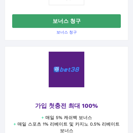
보너스 청구
보너스 청구
가입 첫충전 최대 100%
+
매일 5% 캐쉬백 보너스
+
매일 스포츠 1% 리베이트 및 카지노 0.5% 리베이트
보너스