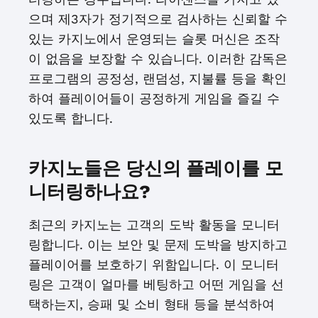
으며 제3자가 정기적으로 검사하는 신뢰할 수
있는 카지노에서 운영되는 슬롯 머신은 조작
이 없음을 보장할 수 있습니다. 이러한 감독은
프로그램의 공정성, 랜덤성, 지불률 등을 확인
하여 플레이어들이 공정하게 게임을 즐길 수
있도록 합니다.
카지노들은 당신의 플레이를 모
니터링하나요?
최근의 카지노는 고객의 도박 활동을 모니터
링합니다. 이는 보안 및 문제 도박을 방지하고
플레이어를 보호하기 위함입니다. 이 모니터
링은 고객이 얼마를 베팅하고 어떤 게임을 선
택하는지, 승패 및 소비 형태 등을 분석하여