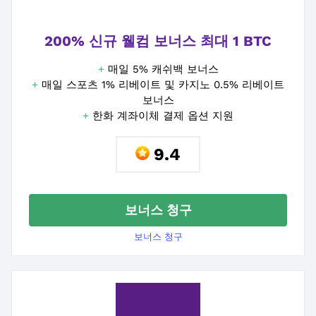
200% 신규 웰컴 보너스 최대 1 BTC
+
매일 5% 캐쉬백 보너스
+
매일 스포츠 1% 리베이트 및 카지노 0.5% 리베이트
보너스
+
한화 계좌이체 결제 옵션 지원
9.4
보너스 청구
보너스 청구