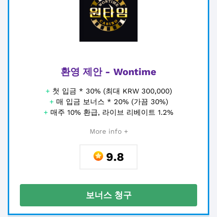
환영 제안 - Wontime
+
첫 입금 * 30% (최대 KRW 300,000)
+
매 입금 보너스 * 20% (가끔 30%)
+
매주 10% 환급, 라이브 리베이트 1.2%
More info +
9.8
보너스 청구