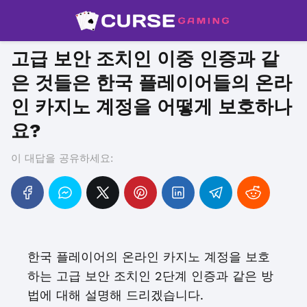
고급 보안 조치인 이중 인증과 같
은 것들은 한국 플레이어들의 온라
인 카지노 계정을 어떻게 보호하나
요?
이 대답을 공유하세요:
한국 플레이어의 온라인 카지노 계정을 보호
하는 고급 보안 조치인 2단계 인증과 같은 방
법에 대해 설명해 드리겠습니다.