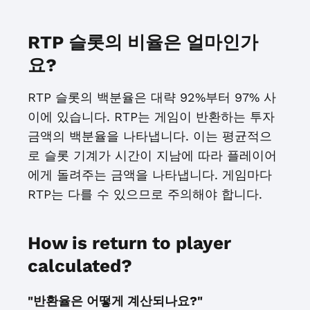
RTP 슬롯의 비율은 얼마인가
요?
RTP 슬롯의 백분율은 대략 92%부터 97% 사
이에 있습니다. RTP는 게임이 반환하는 투자
금액의 백분율을 나타냅니다. 이는 평균적으
로 슬롯 기계가 시간이 지남에 따라 플레이어
에게 돌려주는 금액을 나타냅니다. 게임마다
RTP는 다를 수 있으므로 주의해야 합니다.
How is return to player
calculated?
"반환율은 어떻게 계산되나요?"