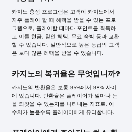
카지노 충성 프로그램은 고객이 카지노에서
자주 플레이 할 때 혜택을 받을 수 있는 프로
그램으로, 플레이할 때마다 포인트를 획득하
고 이를 현금, 할인 혜택, 무료 숙박 등과 교환
할 수 있습니다. 일반적으로 높은 등급의 고객
은 보다 많은 혜택을 받을 수 있습니다.
카지노의 복귀율은 무엇입니까?
카지노의 반환율은 보통 95%에서 98% 사이
에 있습니다. 반환율은 플레이어가 얼마나 돈
을 되찾을 수 있는지를 나타내는 지표로, 이
수치가 높을수록 플레이어에게 유리합니다.