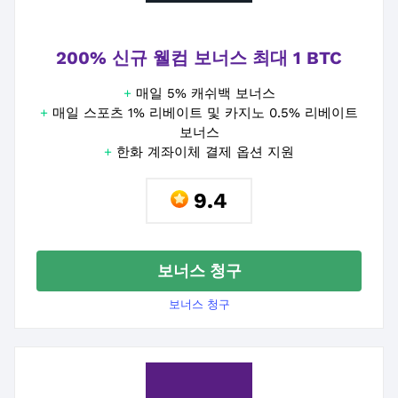
200% 신규 웰컴 보너스 최대 1 BTC
+
매일 5% 캐쉬백 보너스
+
매일 스포츠 1% 리베이트 및 카지노 0.5% 리베이트
보너스
+
한화 계좌이체 결제 옵션 지원
9.4
보너스 청구
보너스 청구