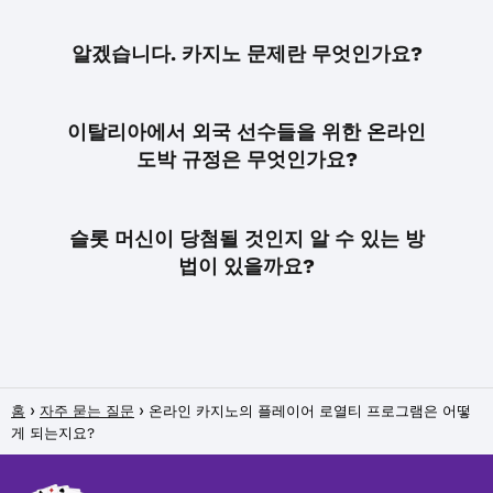
알겠습니다. 카지노 문제란 무엇인가요?
이탈리아에서 외국 선수들을 위한 온라인
도박 규정은 무엇인가요?
슬롯 머신이 당첨될 것인지 알 수 있는 방
법이 있을까요?
홈
자주 묻는 질문
온라인 카지노의 플레이어 로열티 프로그램은 어떻
게 되는지요?