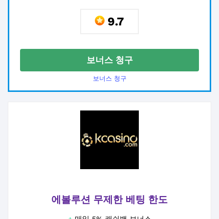
9.7
보너스 청구
보너스 청구
에볼루션 무제한 베팅 한도