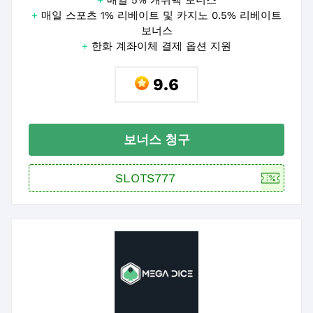
+
매일 5% 캐쉬백 보너스
+
매일 스포츠 1% 리베이트 및 카지노 0.5% 리베이트
보너스
+
한화 계좌이체 결제 옵션 지원
9.6
보너스 청구