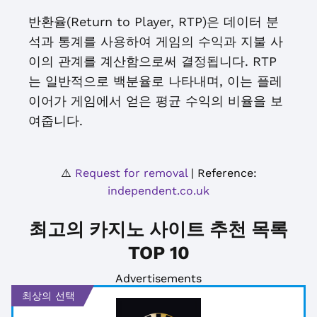
반환율(Return to Player, RTP)은 데이터 분
석과 통계를 사용하여 게임의 수익과 지불 사
이의 관계를 계산함으로써 결정됩니다. RTP
는 일반적으로 백분율로 나타내며, 이는 플레
이어가 게임에서 얻은 평균 수익의 비율을 보
여줍니다.
⚠️
Request for removal
| Reference:
independent.co.uk
최고의 카지노 사이트 추천 목록
TOP 10
Advertisements
최상의 선택