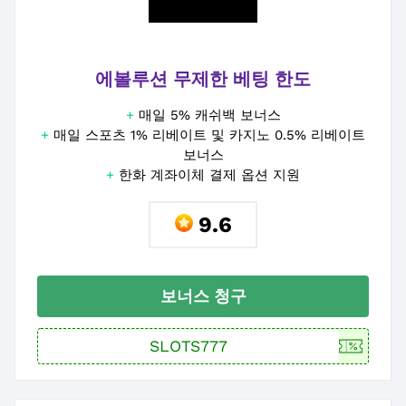
에볼루션 무제한 베팅 한도
+
매일 5% 캐쉬백 보너스
+
매일 스포츠 1% 리베이트 및 카지노 0.5% 리베이트
보너스
+
한화 계좌이체 결제 옵션 지원
9.6
보너스 청구