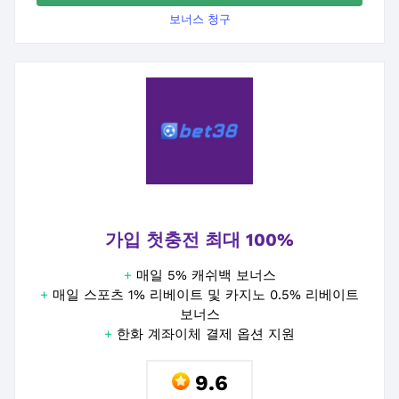
보너스 청구
가입 첫충전 최대 100%
+
매일 5% 캐쉬백 보너스
+
매일 스포츠 1% 리베이트 및 카지노 0.5% 리베이트
보너스
+
한화 계좌이체 결제 옵션 지원
9.6