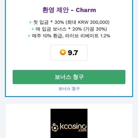
환영 제안 - Charm
+
첫 입금 * 30% (최대 KRW 300,000)
+
매 입금 보너스 * 20% (가끔 30%)
+
매주 10% 환급, 라이브 리베이트 1.2%
9.7
보너스 청구
보너스 청구