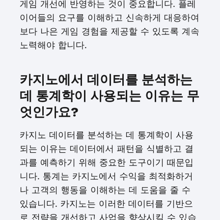
게임 개선에 반영하는 것이 중요합니다. 플레
이어들의 요구를 이해하고 신속하게 대응하여
보다 나은 게임 경험을 제공할 수 있도록 계속
노력해야 합니다.
카지노에서 데이터를 분석하는
데 통계학이 사용되는 이유는 무
엇인가요?
카지노 데이터를 분석하는 데 통계학이 사용
되는 이유는 데이터에서 패턴을 식별하고 결
과를 예측하기 위해 중요한 도구이기 때문입
니다. 통계는 카지노에서 수익을 최적화하거
나 고객의 행동을 이해하는 데 도움을 줄 수
있습니다. 카지노는 이러한 데이터를 기반으
로 전략을 개선하고 사업을 향상시킬 수 있습