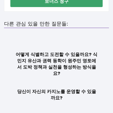
보너스 청구
다른 관심 있을 만한 질문들:
어떻게 식별하고 도전할 수 있을까요? 식
민지 유산과 권력 동학이 원주민 영토에
서 도박 정책과 실천을 형성하는 방식을
요?
당신이 자신의 카지노를 운영할 수 있을
까요?