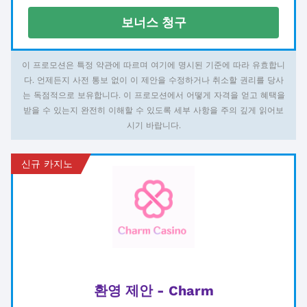
보너스 청구
이 프로모션은 특정 약관에 따르며 여기에 명시된 기준에 따라 유효합니
다. 언제든지 사전 통보 없이 이 제안을 수정하거나 취소할 권리를 당사
는 독점적으로 보유합니다. 이 프로모션에서 어떻게 자격을 얻고 혜택을
받을 수 있는지 완전히 이해할 수 있도록 세부 사항을 주의 깊게 읽어보
시기 바랍니다.
신규 카지노
환영 제안 - Charm