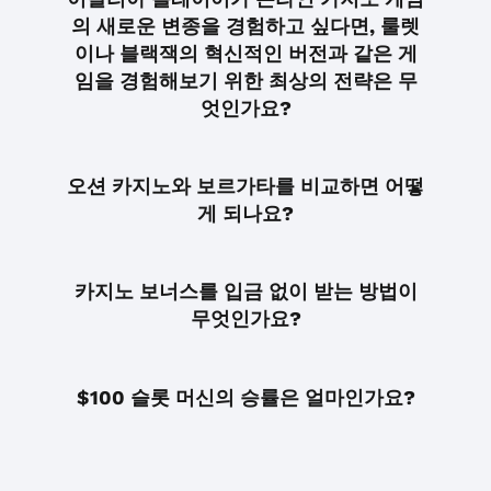
의 새로운 변종을 경험하고 싶다면, 룰렛
이나 블랙잭의 혁신적인 버전과 같은 게
임을 경험해보기 위한 최상의 전략은 무
엇인가요?
오션 카지노와 보르가타를 비교하면 어떻
게 되나요?
카지노 보너스를 입금 없이 받는 방법이
무엇인가요?
$100 슬롯 머신의 승률은 얼마인가요?