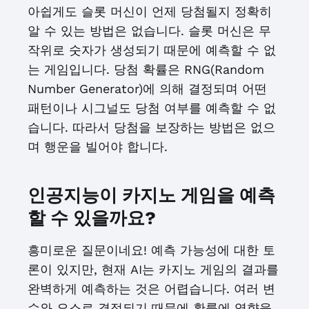
아쉽게도 슬롯 머신이 언제 당첨될지 정확히
알 수 있는 방법은 없습니다. 슬롯 머신은 무
작위로 숫자가 생성되기 때문에 예측할 수 없
는 게임입니다. 당첨 확률은 RNG(Random
Number Generator)에 의해 결정되며 어떤
패턴이나 시그널도 당첨 여부를 예측할 수 없
습니다. 따라서 당첨을 보장하는 방법은 없으
며 행운을 빌어야 합니다.
인공지능이 카지노 게임을 예측
할 수 있을까요?
흥미로운 질문이네요! 예측 가능성에 대한 토
론이 있지만, 현재 AI는 카지노 게임의 결과를
완벽하게 예측하는 것은 어렵습니다. 여러 변
수와 요소로 결정되기 때문에 확률에 영향을