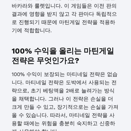
바카라와 룰렛입니다. 이 게임들은 이전 판의
결과에 영향을 받지 않고 각 판마다 독립적으
로 진행되기 때문에 마틴게일 전략을 적용하
기에 적합합니다.
100% 수익을 올리는 마틴게일
전략은 무엇인가요?
100% 수익이 보장되는 마티네일 전략은 없습
니다. 마티네일 전략은 도박에서 사용되는 전
략으로, 초기 베팅액을 2배로 늘려가는 방식
을 채택합니다. 그러나 이 전략은 손실을 더
크게 만들 수 있고, 장기적으로는 손실을 가져
올 수 있습니다. 따라서, 마티네일 전략을 사
용할 때에는 위험을 충분히 숙지하고 신중하