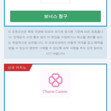
보너스 청구
이 프로모션은 특정 약관에 따르며 여기에 명시된 기준에 따라 유효합니
다. 언제든지 사전 통보 없이 이 제안을 수정하거나 취소할 권리를 당사
는 독점적으로 보유합니다. 이 프로모션에서 어떻게 자격을 얻고 혜택을
받을 수 있는지 완전히 이해할 수 있도록 세부 사항을 주의 깊게 읽어보
시기 바랍니다.
신규 카지노