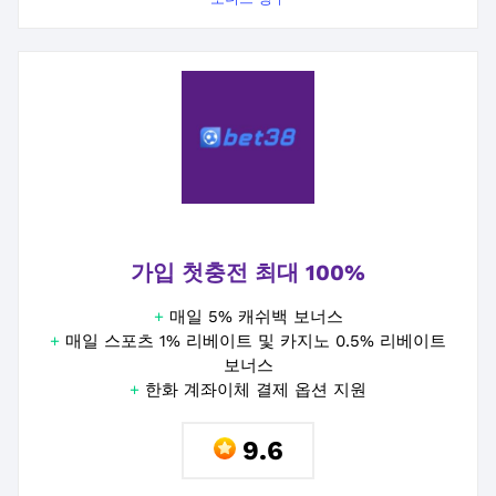
가입 첫충전 최대 100%
+
매일 5% 캐쉬백 보너스
+
매일 스포츠 1% 리베이트 및 카지노 0.5% 리베이트
보너스
+
한화 계좌이체 결제 옵션 지원
9.6