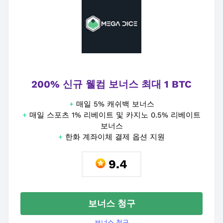
200% 신규 웰컴 보너스 최대 1 BTC
+
매일 5% 캐쉬백 보너스
+
매일 스포츠 1% 리베이트 및 카지노 0.5% 리베이트
보너스
+
한화 계좌이체 결제 옵션 지원
9.4
보너스 청구
보너스 청구