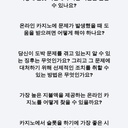
수 있나요?
온라인 카지노에 문제가 발생했을 때 도
움을 받으려면 어떻게 해야 하나요?
당신이 도박 문제를 겪고 있는지 알 수 있
는 징후는 무엇인가요? 그리고 그 문제에
대처하기 위해 선제적인 조치를 취할 수
있는 방법은 무엇인가요?
가장 높은 지불액을 제공하는 온라인 카
지노를 어떻게 찾을 수 있을까요?
카지노에서 슬롯을 하기에 가장 좋은 시