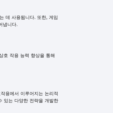
는 데 사용됩니다. 또한, 게임
어냅니다.
 상호 작용 능력 향상을 통해
상호작용에서 이루어지는 논리적
 수 있는 다양한 전략을 개발한