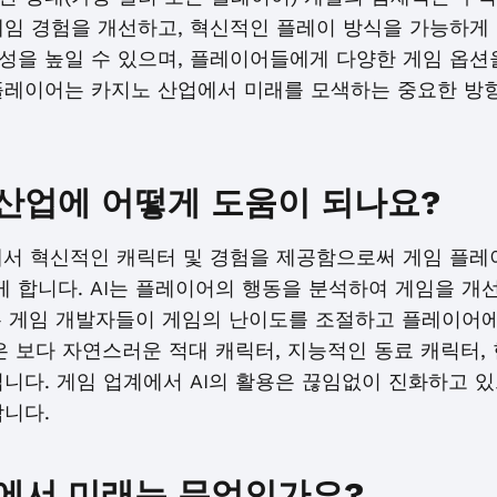
임 경험을 개선하고, 혁신적인 플레이 방식을 가능하게 할
성을 높일 수 있으며, 플레이어들에게 다양한 게임 옵션을
플레이어는 카지노 산업에서 미래를 모색하는 중요한 방향
산업에 어떻게 도움이 되나요?
내에서 혁신적인 캐릭터 및 경험을 제공함으로써 게임 플
 합니다. AI는 플레이어의 행동을 분석하여 게임을 개
I는 게임 개발자들이 게임의 난이도를 조절하고 플레이어
술은 보다 자연스러운 적대 캐릭터, 지능적인 동료 캐릭터
니다. 게임 업계에서 AI의 활용은 끊임없이 진화하고 
합니다.
임에서 미래는 무엇인가요?