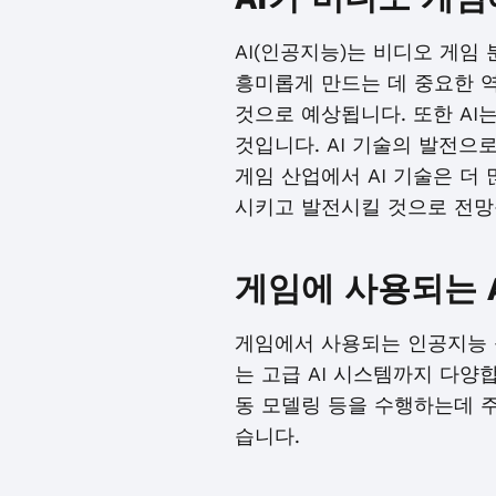
AI(인공지능)는 비디오 게임
흥미롭게 만드는 데 중요한 
것으로 예상됩니다. 또한 A
것입니다. AI 기술의 발전으
게임 산업에서 AI 기술은 더
시키고 발전시킬 것으로 전망
게임에 사용되는 
게임에서 사용되는 인공지능 종류는
는 고급 AI 시스템까지 다양
동 모델링 등을 수행하는데 주
습니다.