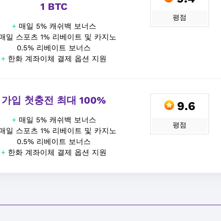
1 BTC
평점
+
매일 5% 캐쉬백 보너스
매일 스포츠 1% 리베이트 및 카지노
0.5% 리베이트 보너스
+
한화 계좌이체 결제 옵션 지원
가입 첫충전 최대 100%
9.6
+
매일 5% 캐쉬백 보너스
평점
매일 스포츠 1% 리베이트 및 카지노
0.5% 리베이트 보너스
+
한화 계좌이체 결제 옵션 지원