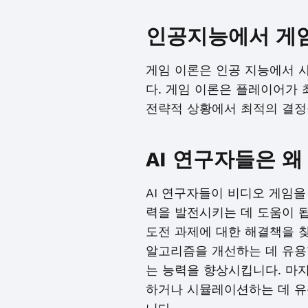
인공지능에서 게
게임 이론은 인공 지능에서 
다. 게임 이론은 플레이어가 
전략적 상황에서 최적의 결정
AI 연구자들은 
AI 연구자들이 비디오 게임을
력을 발전시키는 데 도움이 됩
도전 과제에 대한 해결책을 찾
알고리즘을 개선하는 데 유용
는 능력을 향상시킵니다. 마
하거나 시뮬레이션하는 데 유