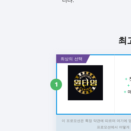
니다.
최
최상의 선택
+
1
+
매
이 프로모션은 특정 약관에 따르며 여기에 
프로모션에서 어떻게 