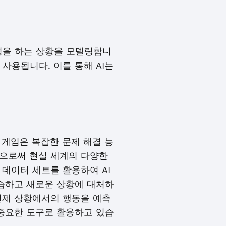
정을 하는 상황을 모델링합니
사용됩니다. 이를 통해 AI는
 게임은 복잡한 문제 해결 능
킴으로써 현실 세계의 다양한
 데이터 세트를 활용하여 AI
학습하고 새로운 상황에 대처하
실제 상황에서의 행동을 예측
 중요한 도구로 활용하고 있습