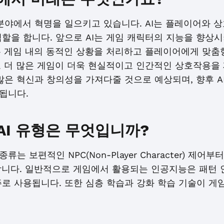
 분야에서 혁명을 일으키고 있습니다. AI는 플레이어와 
역할을 합니다. 앞으로 AI는 게임 캐릭터의 지능을 향상
I는 게임 내의 동적인 상황을 처리하고 플레이어에게 맞춤
로 더 많은 게임이 더욱 현실적이고 인간적인 상호작용을
 많은 혁신과 창의성을 가져다줄 것으로 예상되며, 향후 A
됩니다.
AI 유형은 무엇입니까?
 보편적인 NPC(Non-Player Character) 제어
합니다. 일반적으로 게임에서 활용되는 인공지능은 패턴 인
로 사용됩니다. 또한 심층 학습과 강화 학습 기술이 게임