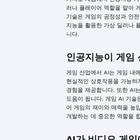
러나 플레이어 역할을 맡아 게
기술은 게임의 공정성과 안전
지능을 활용한 가상 딜러나 
니다.
인공지능이 게임 
게임 산업에서 AI는 게임 
현실적인 상호작용을 가능하게
경험을 제공합니다. 또한 A
도움이 됩니다. 게임 AI 기
어 게임의 재미와 매력을 높입
개발하는 데 중요한 역할을 
AI가 비디오 게