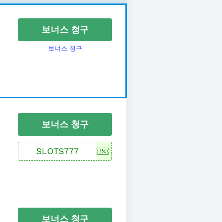
보너스 청구
보너스 청구
보너스 청구
보너스 청구