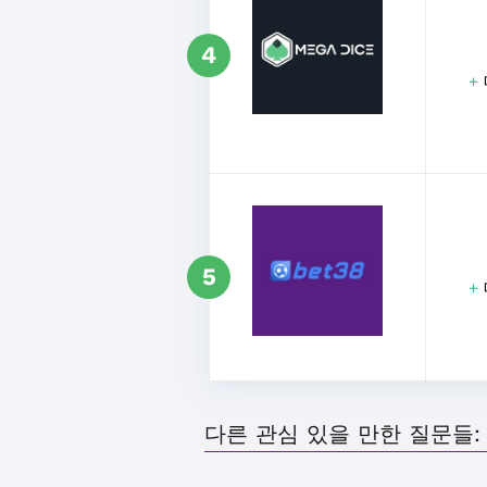
4
+
5
+
다른 관심 있을 만한 질문들: