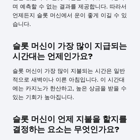
며 예측할 수 없는 결과를 제공합니다. 따라서
언제든지 슬롯 머신에서 운이 좋게 이길 수 있
습니다.
슬롯 머신이 가장 많이 지급되는
시간대는 언제인가요?
슬롯 머신이 가장 많이 지불되는 시간은 일반
적으로 새벽이나 이른 아침입니다. 이 시간대
에는 카지노가 한산하고, 높은 상금을 받을 수
있는 기회가 높아집니다.
슬롯 머신이 언제 지불을 할지를
결정하는 요소는 무엇인가요?