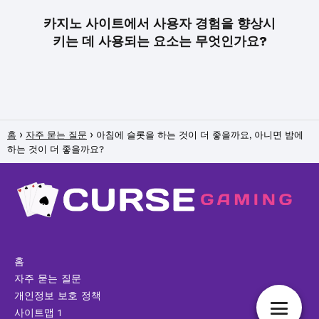
카지노 사이트에서 사용자 경험을 향상시
키는 데 사용되는 요소는 무엇인가요?
홈
자주 묻는 질문
아침에 슬롯을 하는 것이 더 좋을까요, 아니면 밤에
하는 것이 더 좋을까요?
홈
자주 묻는 질문
개인정보 보호 정책
사이트맵 1