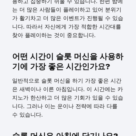
용하고 집중하기 쉬울 수 있습니다. 한편 밤에
는 더 많은 사람들이 플레이하고 있어 분위기
가 활기차고 더 많은 이벤트가 진행될 수 있습
니다. 따라서 자신에게 가장 적합한 시간대를
찾아 플레이하는 것이 중요합니다.
어떤 시간이 슬롯 머신을 사용하
기에 가장 좋은 시간인가요?
일반적으로 슬롯 머신을 하기 가장 좋은 시간
은 새벽이나 이른 아침입니다. 이 시간에는 카
지노가 한산하고 더 많은 기회가 있을 수 있습
니다. 그러나 이는 운이나 전략에 따라 다를
수 있습니다.