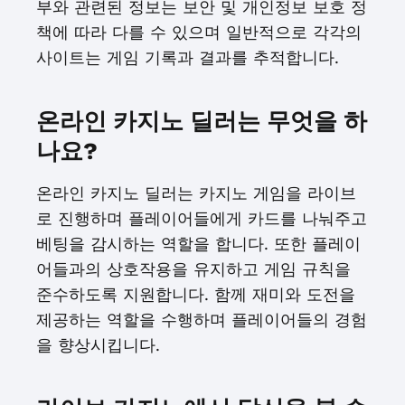
부와 관련된 정보는 보안 및 개인정보 보호 정
책에 따라 다를 수 있으며 일반적으로 각각의
사이트는 게임 기록과 결과를 추적합니다.
온라인 카지노 딜러는 무엇을 하
나요?
온라인 카지노 딜러는 카지노 게임을 라이브
로 진행하며 플레이어들에게 카드를 나눠주고
베팅을 감시하는 역할을 합니다. 또한 플레이
어들과의 상호작용을 유지하고 게임 규칙을
준수하도록 지원합니다. 함께 재미와 도전을
제공하는 역할을 수행하며 플레이어들의 경험
을 향상시킵니다.