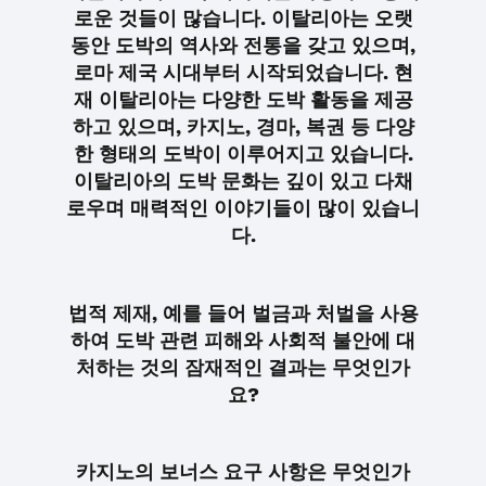
로운 것들이 많습니다. 이탈리아는 오랫
동안 도박의 역사와 전통을 갖고 있으며,
로마 제국 시대부터 시작되었습니다. 현
재 이탈리아는 다양한 도박 활동을 제공
하고 있으며, 카지노, 경마, 복권 등 다양
한 형태의 도박이 이루어지고 있습니다.
이탈리아의 도박 문화는 깊이 있고 다채
로우며 매력적인 이야기들이 많이 있습니
다.
법적 제재, 예를 들어 벌금과 처벌을 사용
하여 도박 관련 피해와 사회적 불안에 대
처하는 것의 잠재적인 결과는 무엇인가
요?
카지노의 보너스 요구 사항은 무엇인가