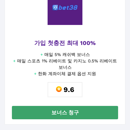
가입 첫충전 최대 100%
+
매일 5% 캐쉬백 보너스
+
매일 스포츠 1% 리베이트 및 카지노 0.5% 리베이트
보너스
+
한화 계좌이체 결제 옵션 지원
9.6
보너스 청구