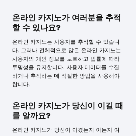
온라인 카지노가 여러분을 추적
할 수 있나요?
온라인 카지노는 사용자를 추적할 수 있습니
다. 그러나 전체적으로 많은 온라인 카지노는
사용자의 개인 정보를 보호하고 법률에 따라
투명성을 유지합니다. 사용자 데이터를 수집
하거나 추적하는 데 적절한 방법을 사용해야
합니다.
온라인 카지노가 당신이 이길 때
를 알까요?
온라인 카지노가 당신이 이겼는지 아는지 여