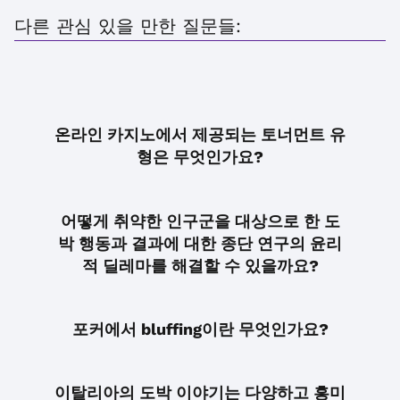
다른 관심 있을 만한 질문들:
온라인 카지노에서 제공되는 토너먼트 유
형은 무엇인가요?
어떻게 취약한 인구군을 대상으로 한 도
박 행동과 결과에 대한 종단 연구의 윤리
적 딜레마를 해결할 수 있을까요?
포커에서 bluffing이란 무엇인가요?
이탈리아의 도박 이야기는 다양하고 흥미