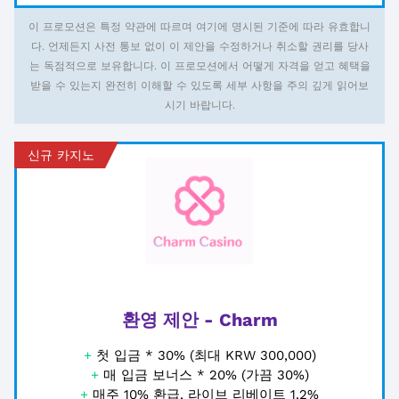
이 프로모션은 특정 약관에 따르며 여기에 명시된 기준에 따라 유효합니
다. 언제든지 사전 통보 없이 이 제안을 수정하거나 취소할 권리를 당사
는 독점적으로 보유합니다. 이 프로모션에서 어떻게 자격을 얻고 혜택을
받을 수 있는지 완전히 이해할 수 있도록 세부 사항을 주의 깊게 읽어보
시기 바랍니다.
신규 카지노
환영 제안 - Charm
+
첫 입금 * 30% (최대 KRW 300,000)
+
매 입금 보너스 * 20% (가끔 30%)
+
매주 10% 환급, 라이브 리베이트 1.2%