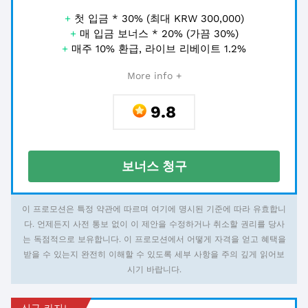
+
첫 입금 * 30% (최대 KRW 300,000)
+
매 입금 보너스 * 20% (가끔 30%)
+
매주 10% 환급, 라이브 리베이트 1.2%
More info +
9.8
보너스 청구
이 프로모션은 특정 약관에 따르며 여기에 명시된 기준에 따라 유효합니
다. 언제든지 사전 통보 없이 이 제안을 수정하거나 취소할 권리를 당사
는 독점적으로 보유합니다. 이 프로모션에서 어떻게 자격을 얻고 혜택을
받을 수 있는지 완전히 이해할 수 있도록 세부 사항을 주의 깊게 읽어보
시기 바랍니다.