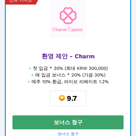
신규 카지노
환영 제안 - Charm
+
첫 입금 * 30% (최대 KRW 300,000)
+
매 입금 보너스 * 20% (가끔 30%)
+
매주 10% 환급, 라이브 리베이트 1.2%
9.7
보너스 청구
보너스 청구