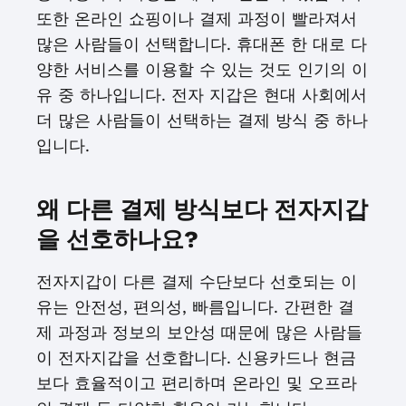
또한 온라인 쇼핑이나 결제 과정이 빨라져서
많은 사람들이 선택합니다. 휴대폰 한 대로 다
양한 서비스를 이용할 수 있는 것도 인기의 이
유 중 하나입니다. 전자 지갑은 현대 사회에서
더 많은 사람들이 선택하는 결제 방식 중 하나
입니다.
왜 다른 결제 방식보다 전자지갑
을 선호하나요?
전자지갑이 다른 결제 수단보다 선호되는 이
유는 안전성, 편의성, 빠름입니다. 간편한 결
제 과정과 정보의 보안성 때문에 많은 사람들
이 전자지갑을 선호합니다. 신용카드나 현금
보다 효율적이고 편리하며 온라인 및 오프라