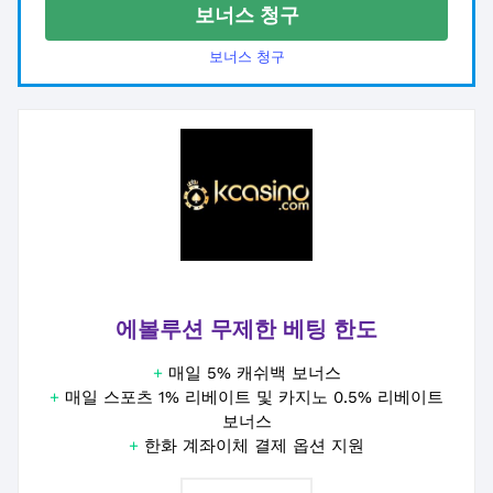
보너스 청구
보너스 청구
에볼루션 무제한 베팅 한도
+
매일 5% 캐쉬백 보너스
+
매일 스포츠 1% 리베이트 및 카지노 0.5% 리베이트
보너스
+
한화 계좌이체 결제 옵션 지원