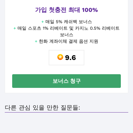
가입 첫충전 최대 100%
+
매일 5% 캐쉬백 보너스
+
매일 스포츠 1% 리베이트 및 카지노 0.5% 리베이트
보너스
+
한화 계좌이체 결제 옵션 지원
9.6
보너스 청구
다른 관심 있을 만한 질문들: