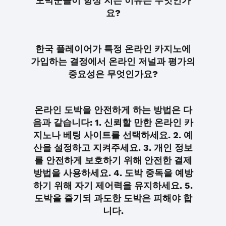
도박꾼들이 항상 지는 이유는 무엇인가
요?
한국 플레이어가 특정 온라인 카지노에
가입하는 결정에서 온라인 저널과 평가의
중요성은 무엇인가요?
온라인 도박을 안전하게 하는 방법은 다
음과 같습니다: 1. 신뢰할 만한 온라인 카
지노나 베팅 사이트를 선택하세요. 2. 예
산을 설정하고 지켜주세요. 3. 개인 정보
를 안전하게 보호하기 위해 안전한 결제
방법을 사용하세요. 4. 도박 중독을 예방
하기 위해 자기 제어력을 유지하세요. 5.
도박을 즐기되 과도한 도박은 피해야 합
니다.