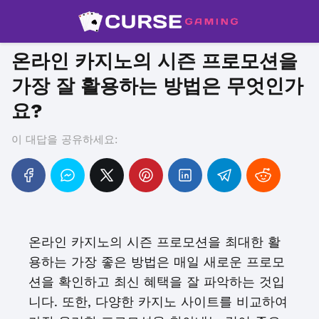
온라인 카지노의 시즌 프로모션을
가장 잘 활용하는 방법은 무엇인가
요?
이 대답을 공유하세요:
온라인 카지노의 시즌 프로모션을 최대한 활
용하는 가장 좋은 방법은 매일 새로운 프로모
션을 확인하고 최신 혜택을 잘 파악하는 것입
니다. 또한, 다양한 카지노 사이트를 비교하여