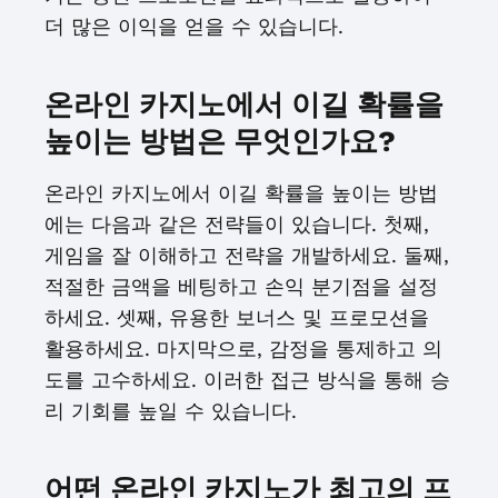
더 많은 이익을 얻을 수 있습니다.
온라인 카지노에서 이길 확률을
높이는 방법은 무엇인가요?
온라인 카지노에서 이길 확률을 높이는 방법
에는 다음과 같은 전략들이 있습니다. 첫째,
게임을 잘 이해하고 전략을 개발하세요. 둘째,
적절한 금액을 베팅하고 손익 분기점을 설정
하세요. 셋째, 유용한 보너스 및 프로모션을
활용하세요. 마지막으로, 감정을 통제하고 의
도를 고수하세요. 이러한 접근 방식을 통해 승
리 기회를 높일 수 있습니다.
어떤 온라인 카지노가 최고의 프