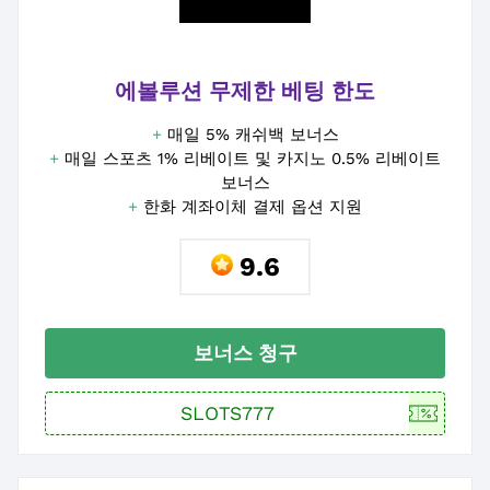
에볼루션 무제한 베팅 한도
+
매일 5% 캐쉬백 보너스
+
매일 스포츠 1% 리베이트 및 카지노 0.5% 리베이트
보너스
+
한화 계좌이체 결제 옵션 지원
9.6
보너스 청구