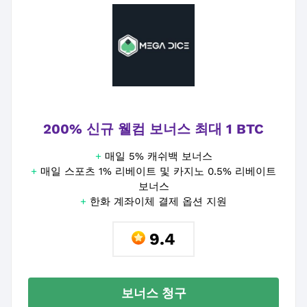
200% 신규 웰컴 보너스 최대 1 BTC
+
매일 5% 캐쉬백 보너스
+
매일 스포츠 1% 리베이트 및 카지노 0.5% 리베이트
보너스
+
한화 계좌이체 결제 옵션 지원
9.4
보너스 청구