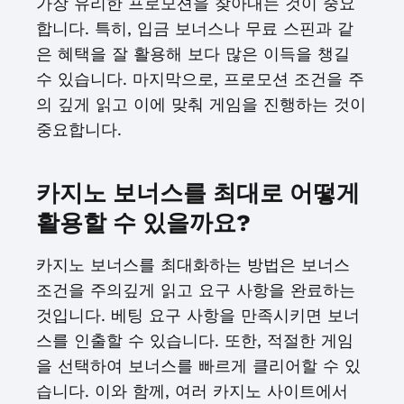
가장 유리한 프로모션을 찾아내는 것이 중요
합니다. 특히, 입금 보너스나 무료 스핀과 같
은 혜택을 잘 활용해 보다 많은 이득을 챙길
수 있습니다. 마지막으로, 프로모션 조건을 주
의 깊게 읽고 이에 맞춰 게임을 진행하는 것이
중요합니다.
카지노 보너스를 최대로 어떻게
활용할 수 있을까요?
카지노 보너스를 최대화하는 방법은 보너스
조건을 주의깊게 읽고 요구 사항을 완료하는
것입니다. 베팅 요구 사항을 만족시키면 보너
스를 인출할 수 있습니다. 또한, 적절한 게임
을 선택하여 보너스를 빠르게 클리어할 수 있
습니다. 이와 함께, 여러 카지노 사이트에서