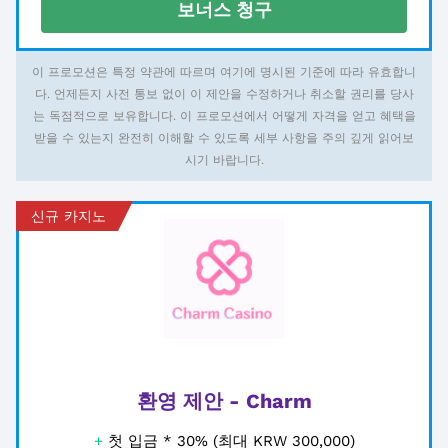
보너스 청구
이 프로모션은 특정 약관에 따르며 여기에 명시된 기준에 따라 유효합니
다. 언제든지 사전 통보 없이 이 제안을 수정하거나 취소할 권리를 당사
는 독점적으로 보유합니다. 이 프로모션에서 어떻게 자격을 얻고 혜택을
받을 수 있는지 완전히 이해할 수 있도록 세부 사항을 주의 깊게 읽어보
시기 바랍니다.
신규 카지노
환영 제안 - Charm
+
첫 입금 * 30% (최대 KRW 300,000)