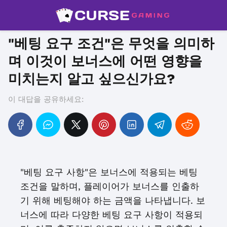
"베팅 요구 조건"은 무엇을 의미하
며 이것이 보너스에 어떤 영향을
미치는지 알고 싶으신가요?
이 대답을 공유하세요:
"베팅 요구 사항"은 보너스에 적용되는 베팅
조건을 말하며, 플레이어가 보너스를 인출하
기 위해 베팅해야 하는 금액을 나타냅니다. 보
너스에 따라 다양한 베팅 요구 사항이 적용되