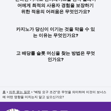
어에게 최적의 사용자 경험을 보장하기
위한 적응의 어려움은 무엇인가요?
카지노가 당신이 이기는 것을 막을 수 있
는 이유는 무엇인가요?
고 배당률 슬롯 머신을 찾는 방법은 무엇
인가요?
홈
자주 묻는 질문
"베팅 요구 조건"은 무엇을 의미하며 이것이 보너스
에 어떤 영향을 미치는지 알고 싶으신가요?