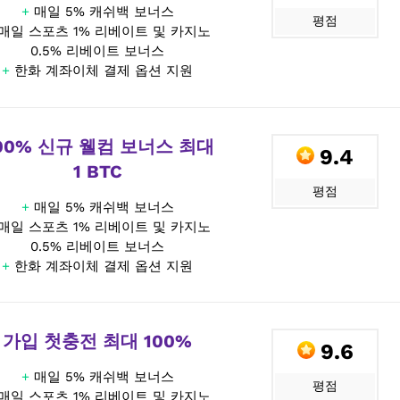
+
매일 5% 캐쉬백 보너스
평점
매일 스포츠 1% 리베이트 및 카지노
0.5% 리베이트 보너스
+
한화 계좌이체 결제 옵션 지원
00% 신규 웰컴 보너스 최대
9.4
1 BTC
평점
+
매일 5% 캐쉬백 보너스
매일 스포츠 1% 리베이트 및 카지노
0.5% 리베이트 보너스
+
한화 계좌이체 결제 옵션 지원
가입 첫충전 최대 100%
9.6
+
매일 5% 캐쉬백 보너스
평점
매일 스포츠 1% 리베이트 및 카지노