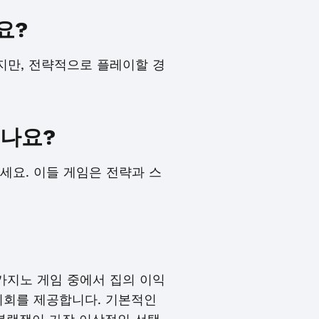
요?
지만, 전략적으로 플레이할 경
있나요?
요. 이들 게임은 전략과 스
카지노 게임 중에서 집의 이익
기회를 제공합니다. 기본적인