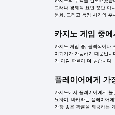
카지노의 수익을 선도해왔습니
그러나 경제적 요인 뿐만 아니
문화, 그리고 특정 시기의 추
카지노 게임 중에
카지노 게임 중, 블랙잭이나
이기기가 가능하기 때문입니다
가 이길 확률이 더 높습니다.
플레이어에게 가장
카지노에서 플레이어에게 높은
요하며, 바카라는 플레이어에
가장 좋은 확률을 제공하는 게