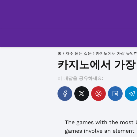
홈
자주 묻는 질문
카지노에서 가장 유익한
카지노에서 가장
이 대답을 공유하세요:
The games with the most be
games involve an element o