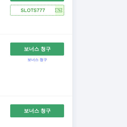
보너스 청구
보너스 청구
보너스 청구