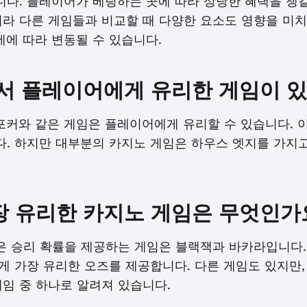
다. 플레이어가 베팅하는 곳에 따라 상당한 혜택을 챙길
라 다른 게임들과 비교할 때 다양한 요소도 영향을 미치
세에 따라 변동될 수 있습니다.
서 플레이어에게 유리한 게임이 
 포커와 같은 게임은 플레이어에게 유리할 수 있습니다. 
. 하지만 대부분의 카지노 게임은 하우스 엣지를 가지
 유리한 카지노 게임은 무엇인가
 승리 확률을 제공하는 게임은 블랙잭과 바카라입니다.
게 가장 유리한 오즈를 제공합니다. 다른 게임도 있지만,
임 중 하나로 알려져 있습니다.