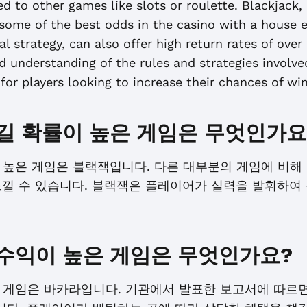
 to other games like slots or roulette. Blackjack,
s some of the best odds in the casino with a house 
al strategy, can also offer high return rates of ove
 understanding of the rules and strategies involve
for players looking to increase their chances of wi
길 확률이 높은 게임은 무엇인가요
 높은 게임은 블랙잭입니다. 다른 대부분의 게임에 비해
낄 수 있습니다. 블랙잭은 플레이어가 실력을 발휘하여 
수익이 높은 게임은 무엇인가요?
 게임은 바카라입니다. 기관에서 발표한 보고서에 따르면