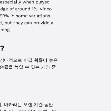
 especially when played
edge of around 1%. Video
r 99% in some variations.
d, but they can provide a
nning.
?
 상대적으로 이길 확률이 높은
승률을 높일 수 있는 게임 중
, 바카라는 오랜 기간 동안