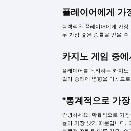
플레이어에게 가장
블랙잭은 플레이어에게 가장 
우 가장 좋은 승률을 얻을 수
카지노 게임 중에
플레이어를 독려하는 카지노 
킬이 승리에 영향을 미치므로
"통계적으로 가장
안녕하세요! 확률적으로 가장
률이 가장 낮기 때문입니다.