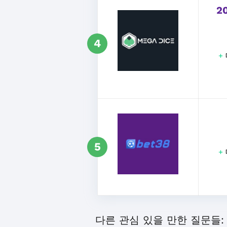
2
4
+
5
+
다른 관심 있을 만한 질문들: