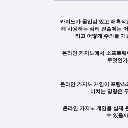
카지노가 몰입감 있고 매혹적인
해 사용하는 심리 전술에는 어
리고 어떻게 주의를 기
온라인 카지노에서 소프트웨
무엇인가
온라인 카지노 게임이 프랑스의
미치는 영향은 
온라인 카지노 게임을 실제 
수 있을까