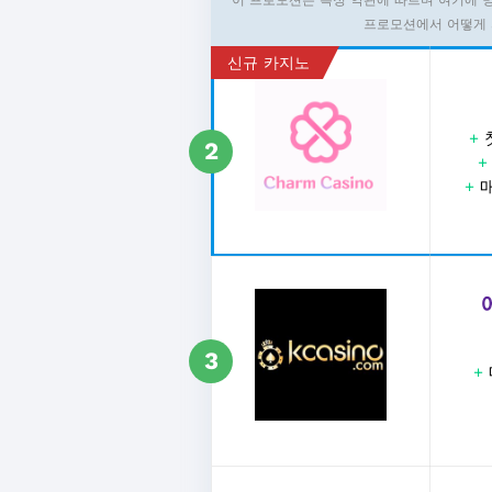
이 프로모션은 특정 약관에 따르며 여기에 
프로모션에서 어떻게 
신규 카지노
+
2
+
매
3
+