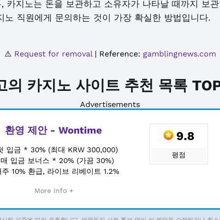
우, 카지노는 돈을 보관하고 소유자가 나타날 때까지 보관
카지노 직원에게 문의하는 것이 가장 확실한 방법입니다.
⚠️
Request for removal
| Reference:
gamblingnews.com
고의 카지노 사이트 추천 목록 TOP 
Advertisements
환영 제안 - Wontime
9.8
첫 입금 * 30% (최대 KRW 300,000)
평점
+
매 입금 보너스 * 20% (가끔 30%)
주 10% 환급, 라이브 리베이트 1.2%
More info +