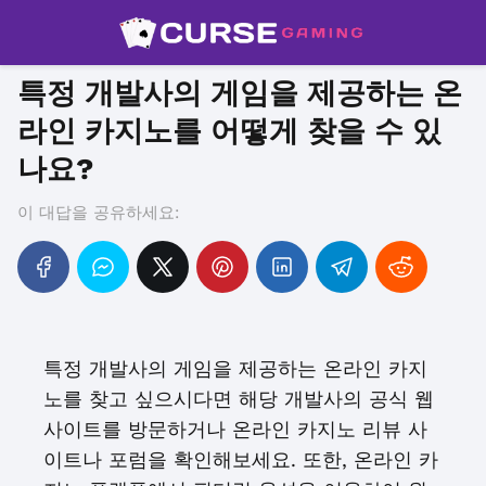
특정 개발사의 게임을 제공하는 온
라인 카지노를 어떻게 찾을 수 있
나요?
이 대답을 공유하세요:
특정 개발사의 게임을 제공하는 온라인 카지
노를 찾고 싶으시다면 해당 개발사의 공식 웹
사이트를 방문하거나 온라인 카지노 리뷰 사
이트나 포럼을 확인해보세요. 또한, 온라인 카