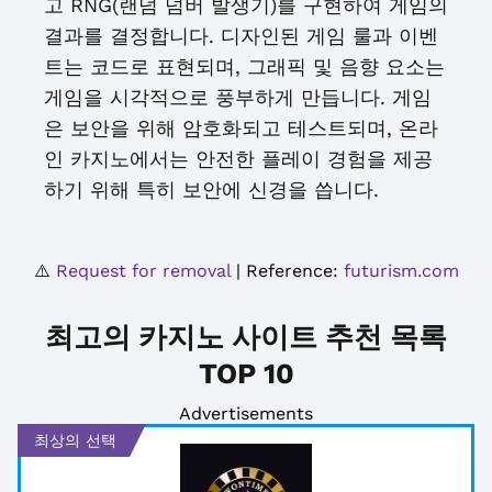
고 RNG(랜덤 넘버 발생기)를 구현하여 게임의
결과를 결정합니다. 디자인된 게임 룰과 이벤
트는 코드로 표현되며, 그래픽 및 음향 요소는
게임을 시각적으로 풍부하게 만듭니다. 게임
은 보안을 위해 암호화되고 테스트되며, 온라
인 카지노에서는 안전한 플레이 경험을 제공
하기 위해 특히 보안에 신경을 씁니다.
⚠️
Request for removal
| Reference:
futurism.com
최고의 카지노 사이트 추천 목록
TOP 10
Advertisements
최상의 선택