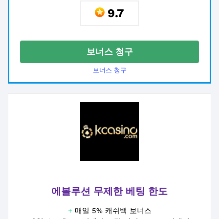
9.7
보너스 청구
보너스 청구
에볼루션 무제한 베팅 한도
+
매일 5% 캐쉬백 보너스