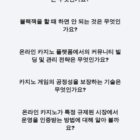
블랙잭을 할 때 하면 안 되는 것은 무엇인
가요?
온라인 카지노 플랫폼에서의 커뮤니티 빌
딩 및 관리 전략은 무엇인가요?
카지노 게임의 공정성을 보장하는 기술은
무엇인가요?
온라인 카지노가 특정 규제된 시장에서
운영을 인증받는 방법에 대해 알아 볼까
요?