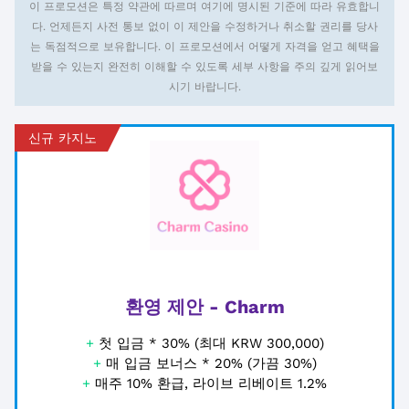
이 프로모션은 특정 약관에 따르며 여기에 명시된 기준에 따라 유효합니
다. 언제든지 사전 통보 없이 이 제안을 수정하거나 취소할 권리를 당사
는 독점적으로 보유합니다. 이 프로모션에서 어떻게 자격을 얻고 혜택을
받을 수 있는지 완전히 이해할 수 있도록 세부 사항을 주의 깊게 읽어보
시기 바랍니다.
신규 카지노
환영 제안 - Charm
+
첫 입금 * 30% (최대 KRW 300,000)
+
매 입금 보너스 * 20% (가끔 30%)
+
매주 10% 환급, 라이브 리베이트 1.2%