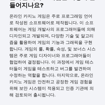
들어지나요?
온라인 카지노 게임은 주로 프로그래밍 언어
로 작성된 소프트웨어로 제작됩니다. 이 소프
트웨어는 게임 개발사의 프로그래머들에 의해
디자인되고 개발되며, 다양한 기술 및 알고리
즘을 활용하여 게임의 기능과 그래픽을 구현
합니다. 게임의 룰, 확률, 속성, 및 보너스 시스
템은 주로 게임 디자이너와 프로그래머들이
협업하여 결정됩니다. 이 과정에서 게임 테스
터들이 게임을 테스트하고 버그를 발견하여
수정하는 역할을 합니다. 마지막으로, 온라인
카지노 게임은 안전하고 공정한 게임 경험을
위해 보안 시스템이 적용되고 인증 기관에 의
해 검토되어 출시됩니다.