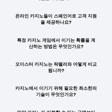
온라인 카지노들이 스페인어로 고객 지원
을 제공하나요?
특정 카지노 게임에서 이기는 확률을 계
산하는 방법은 무엇인가요?
오이스터 카지노는 락펠러와 어떻게 비교
됩니까?
카지노에서 이기기 위해 필요한 최소한의
기술이 무엇인가요?