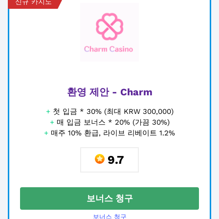
신규 카지노
환영 제안 - Charm
+
첫 입금 * 30% (최대 KRW 300,000)
+
매 입금 보너스 * 20% (가끔 30%)
+
매주 10% 환급, 라이브 리베이트 1.2%
9.7
보너스 청구
보너스 청구