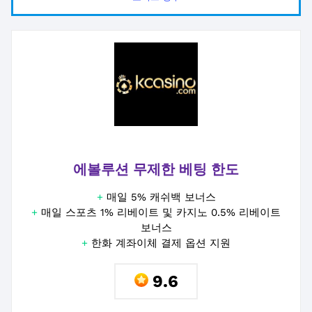
에볼루션 무제한 베팅 한도
+
매일 5% 캐쉬백 보너스
+
매일 스포츠 1% 리베이트 및 카지노 0.5% 리베이트
보너스
+
한화 계좌이체 결제 옵션 지원
9.6