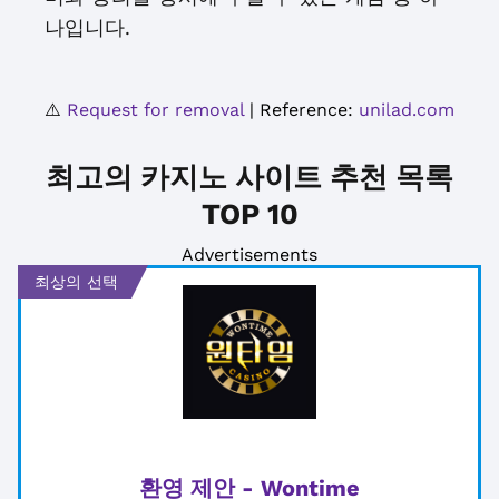
나입니다.
⚠️
Request for removal
| Reference:
unilad.com
최고의 카지노 사이트 추천 목록
TOP 10
Advertisements
최상의 선택
환영 제안 - Wontime