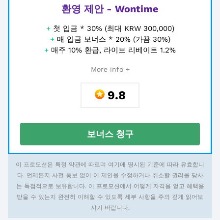
환영 제안 - Wontime
+
첫 입금 * 30% (최대 KRW 300,000)
+
매 입금 보너스 * 20% (가끔 30%)
+
매주 10% 환급, 라이브 리베이트 1.2%
More info +
9.8
보너스 청구
이 프로모션은 특정 약관에 따르며 여기에 명시된 기준에 따라 유효합니
다. 언제든지 사전 통보 없이 이 제안을 수정하거나 취소할 권리를 당사
는 독점적으로 보유합니다. 이 프로모션에서 어떻게 자격을 얻고 혜택을
받을 수 있는지 완전히 이해할 수 있도록 세부 사항을 주의 깊게 읽어보
시기 바랍니다.