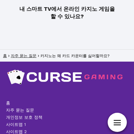
내 스마트 TV에서 온라인 카지노 게임을
할 수 있나요?
홈
자주 묻는 질문
카지노는 왜 카드 카운터를 싫어할까요?
홈
자주 묻는 질문
개인정보 보호 정책
사이트맵 1
사이트맵 2