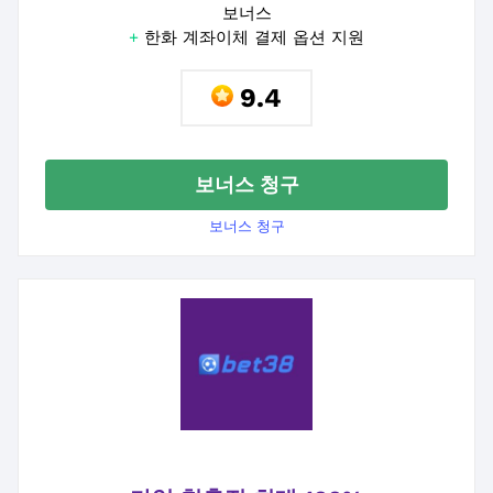
보너스
+
한화 계좌이체 결제 옵션 지원
9.4
보너스 청구
보너스 청구