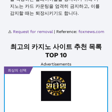
지노는 카드 카운팅을 엄격히 금지하고, 이를
감지할 때는 퇴장시키기도 합니다.
⚠️
Request for removal
| Reference:
foxnews.com
최고의 카지노 사이트 추천 목록
TOP 10
Advertisements
최상의 선택