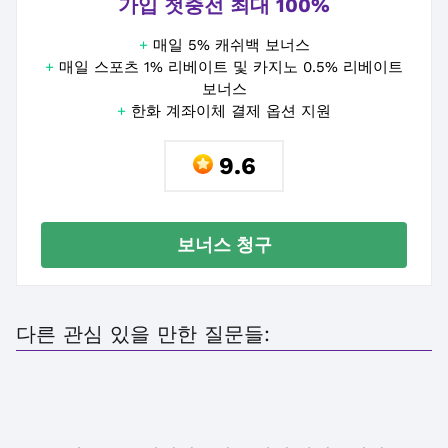
가입 첫충전 최대 100%
+
매일 5% 캐쉬백 보너스
+
매일 스포츠 1% 리베이트 및 카지노 0.5% 리베이트
보너스
+
한화 계좌이체 결제 옵션 지원
9.6
보너스 청구
다른 관심 있을 만한 질문들: