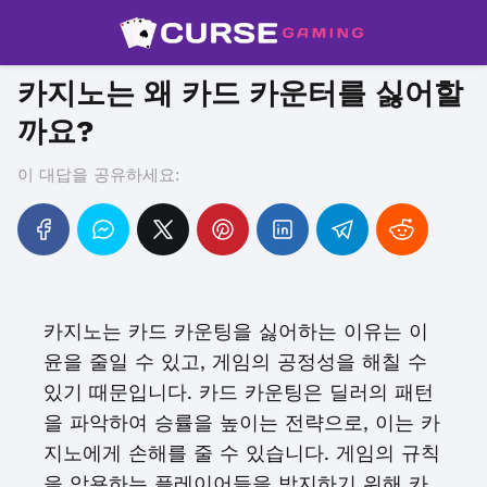
카지노는 왜 카드 카운터를 싫어할
까요?
이 대답을 공유하세요:
카지노는 카드 카운팅을 싫어하는 이유는 이
윤을 줄일 수 있고, 게임의 공정성을 해칠 수
있기 때문입니다. 카드 카운팅은 딜러의 패턴
을 파악하여 승률을 높이는 전략으로, 이는 카
지노에게 손해를 줄 수 있습니다. 게임의 규칙
을 악용하는 플레이어들을 방지하기 위해 카