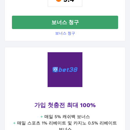
보너스 청구
보너스 청구
가입 첫충전 최대 100%
+
매일 5% 캐쉬백 보너스
+
매일 스포츠 1% 리베이트 및 카지노 0.5% 리베이트
보너스