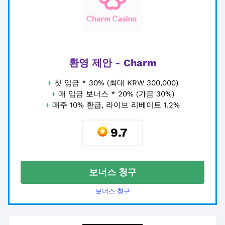
환영 제안 - Charm
+
첫 입금 * 30% (최대 KRW 300,000)
+
매 입금 보너스 * 20% (가끔 30%)
+
매주 10% 환급, 라이브 리베이트 1.2%
9.7
보너스 청구
보너스 청구