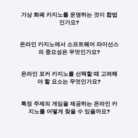
가상 화폐 카지노를 운영하는 것이 합법
인가요?
온라인 카지노에서 소프트웨어 라이선스
의 중요성은 무엇인가요?
온라인 포커 카지노를 선택할 때 고려해
야 할 요소는 무엇인가요?
특정 주제의 게임을 제공하는 온라인 카
지노를 어떻게 찾을 수 있을까요?