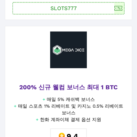
200% 신규 웰컴 보너스 최대 1 BTC
+
매일 5% 캐쉬백 보너스
+
매일 스포츠 1% 리베이트 및 카지노 0.5% 리베이트
보너스
+
한화 계좌이체 결제 옵션 지원
9.4