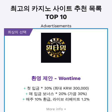
최고의 카지노 사이트 추천 목록
TOP 10
Advertisements
최상의 선택
환영 제안 - Wontime
+
첫 입금 * 30% (최대 KRW 300,000)
+
매 입금 보너스 * 20% (가끔 30%)
+
매주 10% 환급, 라이브 리베이트 1.2%
More info +