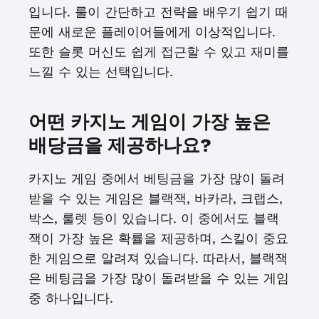
입니다. 룰이 간단하고 전략을 배우기 쉽기 때
문에 새로운 플레이어들에게 이상적입니다.
또한 슬롯 머신도 쉽게 접근할 수 있고 재미를
느낄 수 있는 선택입니다.
어떤 카지노 게임이 가장 높은
배당금을 제공하나요?
카지노 게임 중에서 베팅금을 가장 많이 돌려
받을 수 있는 게임은 블랙잭, 바카라, 크랩스,
박스, 룰렛 등이 있습니다. 이 중에서도 블랙
잭이 가장 높은 확률을 제공하며, 스킬이 중요
한 게임으로 알려져 있습니다. 따라서, 블랙잭
은 베팅금을 가장 많이 돌려받을 수 있는 게임
중 하나입니다.