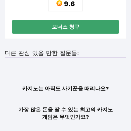
9.6
보너스 청구
다른 관심 있을 만한 질문들:
카지노는 아직도 사기꾼을 때리나요?
가장 많은 돈을 딸 수 있는 최고의 카지노
게임은 무엇인가요?