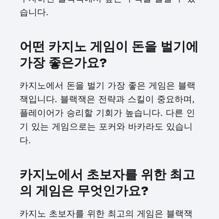
습니다.
어떤 카지노 게임이 돈을 벌기에
가장 좋은가요?
카지노에서 돈을 벌기 가장 좋은 게임은 블랙
잭입니다. 블랙잭은 전략과 스킬이 중요하며,
플레이어가 승리할 기회가 높습니다. 다른 인
기 있는 게임으로는 포커와 바카라도 있습니
다.
카지노에서 초보자를 위한 최고
의 게임은 무엇인가요?
카지노 초보자를 위한 최고의 게임은 블랙잭