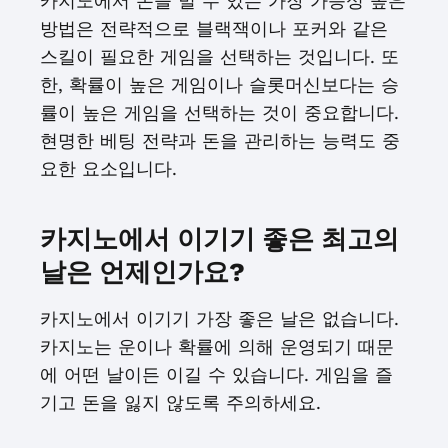
카지노에서 돈을 벌 수 있는 가장 가능성 높은
방법은 전략적으로 블랙잭이나 포커와 같은
스킬이 필요한 게임을 선택하는 것입니다. 또
한, 확률이 높은 게임이나 슬롯머신보다는 승
률이 높은 게임을 선택하는 것이 중요합니다.
현명한 베팅 전략과 돈을 관리하는 능력도 중
요한 요소입니다.
카지노에서 이기기 좋은 최고의
날은 언제인가요?
카지노에서 이기기 가장 좋은 날은 없습니다.
카지노는 운이나 확률에 의해 운영되기 때문
에 어떤 날이든 이길 수 있습니다. 게임을 즐
기고 돈을 잃지 않도록 주의하세요.