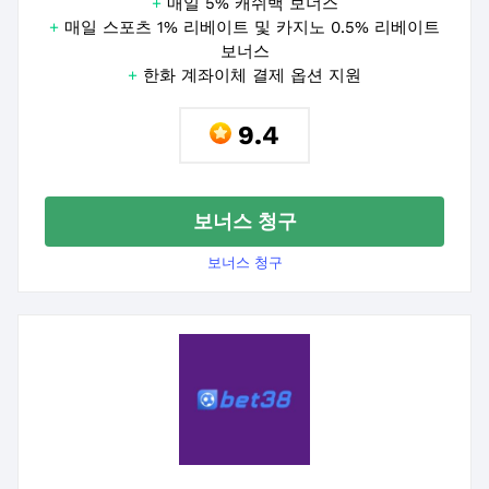
+
매일 5% 캐쉬백 보너스
+
매일 스포츠 1% 리베이트 및 카지노 0.5% 리베이트
보너스
+
한화 계좌이체 결제 옵션 지원
9.4
보너스 청구
보너스 청구