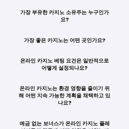
가장 부유한 카지노 소유주는 누구인가
요?
가장 좋은 카지노는 어떤 곳인가요?
온라인 카지노 베팅 요건은 일반적으로
어떻게 설정되나요?
온라인 카지노는 환경 영향을 줄이기 위
해 어떤 지속 가능한 계획을 채택하고 있
나요?
예금 없는 보너스가 온라인 카지노 플레