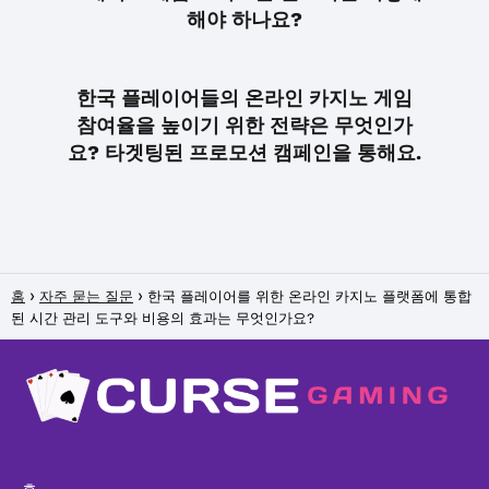
해야 하나요?
한국 플레이어들의 온라인 카지노 게임
참여율을 높이기 위한 전략은 무엇인가
요? 타겟팅된 프로모션 캠페인을 통해요.
홈
자주 묻는 질문
한국 플레이어를 위한 온라인 카지노 플랫폼에 통합
된 시간 관리 도구와 비용의 효과는 무엇인가요?