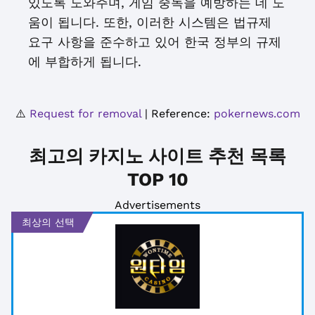
있도록 도와주며, 게임 중독을 예방하는 데 도
움이 됩니다. 또한, 이러한 시스템은 법규제
요구 사항을 준수하고 있어 한국 정부의 규제
에 부합하게 됩니다.
⚠️
Request for removal
| Reference:
pokernews.com
최고의 카지노 사이트 추천 목록
TOP 10
Advertisements
최상의 선택