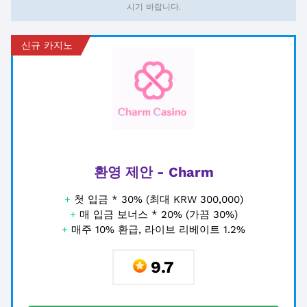
시기 바랍니다.
신규 카지노
환영 제안 - Charm
+
첫 입금 * 30% (최대 KRW 300,000)
+
매 입금 보너스 * 20% (가끔 30%)
+
매주 10% 환급, 라이브 리베이트 1.2%
9.7