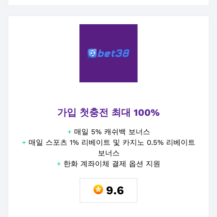
가입 첫충전 최대 100%
+
매일 5% 캐쉬백 보너스
+
매일 스포츠 1% 리베이트 및 카지노 0.5% 리베이트
보너스
+
한화 계좌이체 결제 옵션 지원
9.6