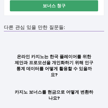
보너스 청구
다른 관심 있을 만한 질문들:
온라인 카지노는 한국 플레이어를 위한
제안과 프로모션을 개인화하기 위해 인구
통계 데이터를 어떻게 활용할 수 있을까
요?
카지노 보너스를 현금으로 어떻게 변환하
나요?