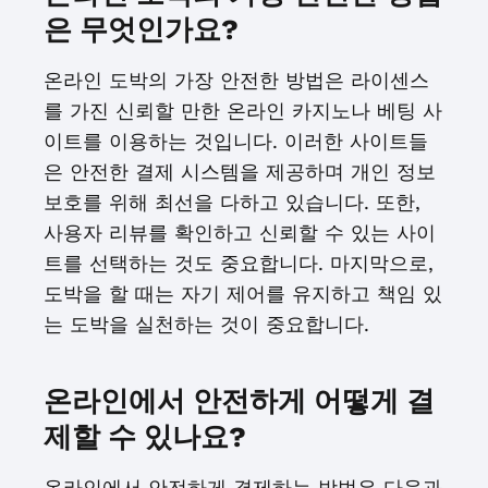
은 무엇인가요?
온라인 도박의 가장 안전한 방법은 라이센스
를 가진 신뢰할 만한 온라인 카지노나 베팅 사
이트를 이용하는 것입니다. 이러한 사이트들
은 안전한 결제 시스템을 제공하며 개인 정보
보호를 위해 최선을 다하고 있습니다. 또한,
사용자 리뷰를 확인하고 신뢰할 수 있는 사이
트를 선택하는 것도 중요합니다. 마지막으로,
도박을 할 때는 자기 제어를 유지하고 책임 있
는 도박을 실천하는 것이 중요합니다.
온라인에서 안전하게 어떻게 결
제할 수 있나요?
온라인에서 안전하게 결제하는 방법은 다음과