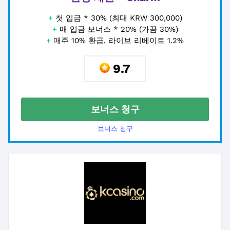
+
첫 입금 * 30% (최대 KRW 300,000)
+
매 입금 보너스 * 20% (가끔 30%)
+
매주 10% 환급, 라이브 리베이트 1.2%
9.7
보너스 청구
보너스 청구