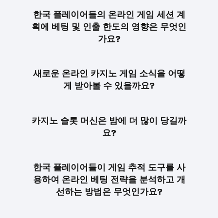
한국 플레이어들의 온라인 게임 세션 계
획에 베팅 및 인출 한도의 영향은 무엇인
가요?
새로운 온라인 카지노 게임 소식을 어떻
게 받아볼 수 있을까요?
카지노 슬롯 머신은 밤에 더 많이 당길까
요?
한국 플레이어들이 게임 추적 도구를 사
용하여 온라인 베팅 전략을 분석하고 개
선하는 방법은 무엇인가요?