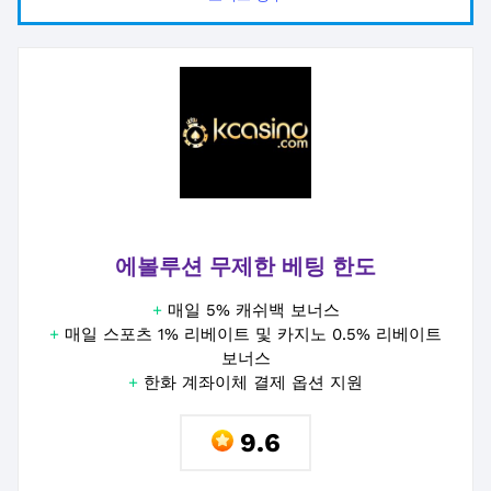
에볼루션 무제한 베팅 한도
+
매일 5% 캐쉬백 보너스
+
매일 스포츠 1% 리베이트 및 카지노 0.5% 리베이트
보너스
+
한화 계좌이체 결제 옵션 지원
9.6