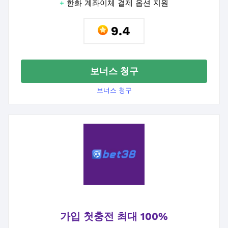
+
한화 계좌이체 결제 옵션 지원
9.4
보너스 청구
보너스 청구
가입 첫충전 최대 100%