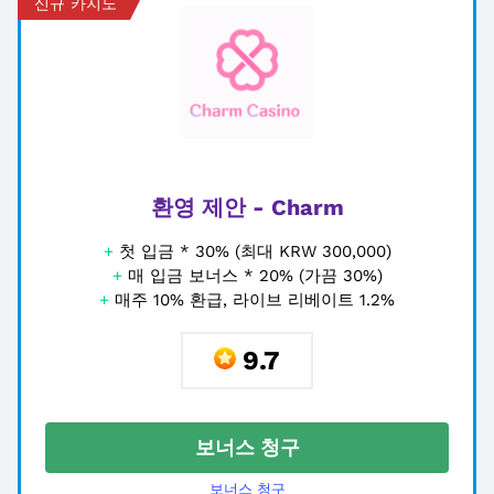
신규 카지노
환영 제안 - Charm
+
첫 입금 * 30% (최대 KRW 300,000)
+
매 입금 보너스 * 20% (가끔 30%)
+
매주 10% 환급, 라이브 리베이트 1.2%
9.7
보너스 청구
보너스 청구