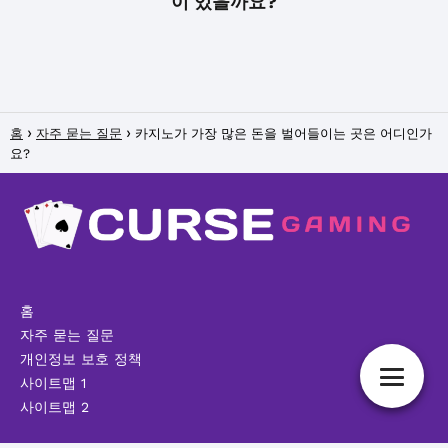
이 있을까요?
홈
자주 묻는 질문
카지노가 가장 많은 돈을 벌어들이는 곳은 어디인가
요?
홈
자주 묻는 질문
개인정보 보호 정책
사이트맵 1
사이트맵 2