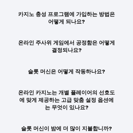
카지노 충성 프로그램에 가입하는 방법은
어떻게 되나요?
온라인 주사위 게임에서 공정함은 어떻게
결정되나요?
슬롯 머신은 어떻게 작동하나요?
온라인 카지노는 개별 플레이어의 선호도
에 맞게 제공하는 고급 맞춤 설정 옵션에
는 무엇이 있나요?
슬롯 머신이 밤에 더 많이 지불합니까?