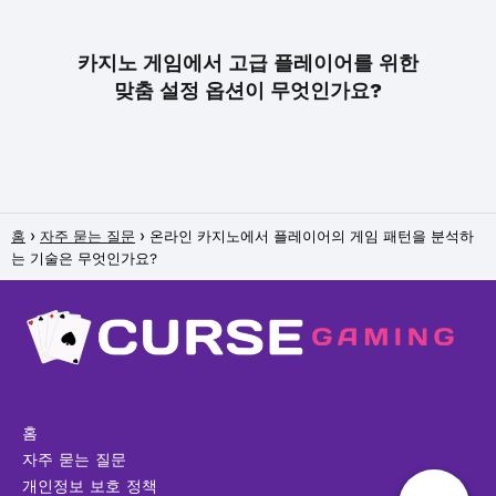
카지노 게임에서 고급 플레이어를 위한
맞춤 설정 옵션이 무엇인가요?
홈
자주 묻는 질문
온라인 카지노에서 플레이어의 게임 패턴을 분석하
는 기술은 무엇인가요?
홈
자주 묻는 질문
개인정보 보호 정책