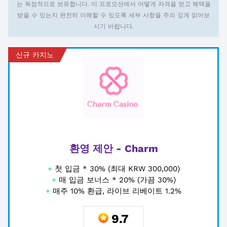
는 독점적으로 보유합니다. 이 프로모션에서 어떻게 자격을 얻고 혜택을
받을 수 있는지 완전히 이해할 수 있도록 세부 사항을 주의 깊게 읽어보
시기 바랍니다.
신규 카지노
환영 제안 - Charm
+
첫 입금 * 30% (최대 KRW 300,000)
+
매 입금 보너스 * 20% (가끔 30%)
+
매주 10% 환급, 라이브 리베이트 1.2%
9.7