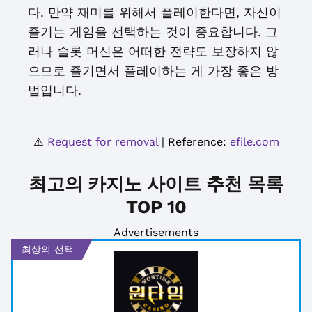
다. 만약 재미를 위해서 플레이한다면, 자신이
즐기는 게임을 선택하는 것이 중요합니다. 그
러나 슬롯 머신은 어떠한 전략도 보장하지 않
으므로 즐기면서 플레이하는 게 가장 좋은 방
법입니다.
⚠️
Request for removal
| Reference:
efile.com
최고의 카지노 사이트 추천 목록
TOP 10
Advertisements
최상의 선택