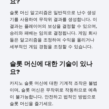
요?
슬롯 머신 알고리즘은 일반적으로 난수 생성
기를 사용하여 무작위 결과를 생성합니다. 이
결과는 플레이어의 보상을 결정할 수 있으며,
승리와 패배는 임의로 결정됩니다. 게임 회사
들은 알고리즘을 조정하여 수익을 올리거나
세부적인 게임 경험을 조정할 수 있습니다.
슬롯 머신에 대한 기술이 있나
요?
카지노 슬롯 머신에 대한 기계적 조작은 불법
이며, 슬롯 머신은 무작위로 작동하므로 예측
이 불가능합니다. 안전하고 법적인 방법으로
슬롯 머신을 즐기세요.