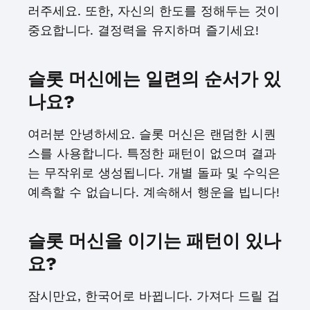
러주세요. 또한, 자신의 한도를 정해두는 것이
중요합니다. 결정력을 유지하며 즐기세요!
슬롯 머신에는 일련의 순서가 있
나요?
여러분 안녕하세요. 슬롯 머신은 랜덤한 시퀀
스를 사용합니다. 특정한 패턴이 없으며 결과
는 무작위로 생성됩니다. 개별 돌파 및 수익은
예측할 수 없습니다. 계속해서 행운을 빕니다!
슬롯 머신을 이기는 패턴이 있나
요?
잠시만요, 한국어로 바뀝니다. 가져다 드릴 겁