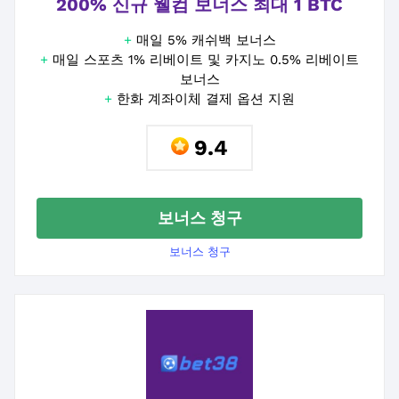
200% 신규 웰컴 보너스 최대 1 BTC
+
매일 5% 캐쉬백 보너스
+
매일 스포츠 1% 리베이트 및 카지노 0.5% 리베이트
보너스
+
한화 계좌이체 결제 옵션 지원
9.4
보너스 청구
보너스 청구