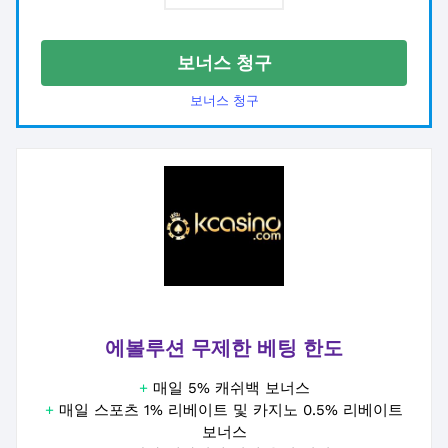
보너스 청구
보너스 청구
에볼루션 무제한 베팅 한도
+
매일 5% 캐쉬백 보너스
+
매일 스포츠 1% 리베이트 및 카지노 0.5% 리베이트
보너스