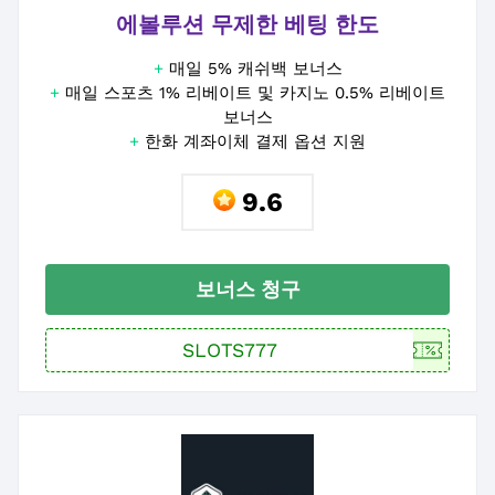
에볼루션 무제한 베팅 한도
+
매일 5% 캐쉬백 보너스
+
매일 스포츠 1% 리베이트 및 카지노 0.5% 리베이트
보너스
+
한화 계좌이체 결제 옵션 지원
9.6
보너스 청구