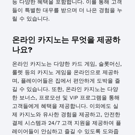
등 다양한 혜택을 포함합니다. 이를 통해 고객
들이 특별한 대우를 받으며 더 나은 경험을 누
릴 수 있습니다.
온라인 카지노는 무엇을 제공하
나요?
온라인 카지노는 다양한 카드 게임, 슬롯머신,
룰렛 등의 카지노 게임을 온라인으로 제공하
며, 플레이어들은 집에서 편안하게 도박을 즐
길 수 있습니다. 또한, 온라인 카지노는 다양
한 보너스, 프로모션 및 VIP 프로그램을 통해
고객들에게 혜택을 제공합니다. 이외에도 실
제 카지노와 유사한 경험을 제공하고, 안전한
결제 시스템과 24/7 고객 지원을 제공하여 플
레이어들이 안심하고 즐길 수 있도록 도와줍