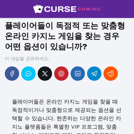
플레이어들이 독점적 또는 맞춤형
온라인 카지노 게임을 찾는 경우
어떤 옵션이 있습니까?
이 대답을 공유하세요:
플레이어들은 온라인 카지노 게임을 찾을 때
독점적이거나 맞춤형으로 제공되는 옵션을 선
택할 수 있습니다. 현존하는 다양한 온라인 카
지노 플랫폼들은 특별한 VIP 프로그램, 맞춤