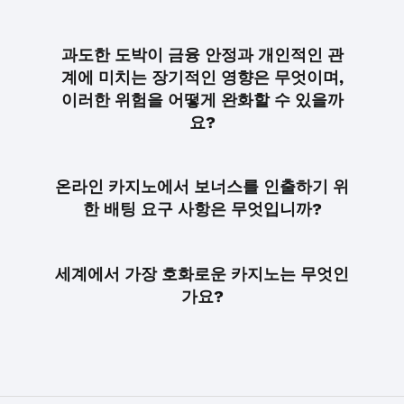
과도한 도박이 금융 안정과 개인적인 관
계에 미치는 장기적인 영향은 무엇이며,
이러한 위험을 어떻게 완화할 수 있을까
요?
온라인 카지노에서 보너스를 인출하기 위
한 배팅 요구 사항은 무엇입니까?
세계에서 가장 호화로운 카지노는 무엇인
가요?