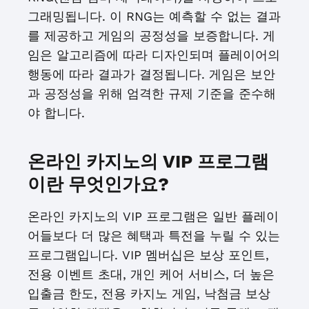
그래밍됩니다. 이 RNG는 예측할 수 없는 결과
를 제공하고 게임의 공정성을 보증합니다. 게
임은 알고리즘에 따라 디자인되며 플레이어의
행동에 따라 결과가 결정됩니다. 게임은 보안
과 공정성을 위해 엄격한 규제 기준을 준수해
야 합니다.
온라인 카지노의 VIP 프로그램
이란 무엇인가요?
온라인 카지노의 VIP 프로그램은 일반 플레이
어들보다 더 많은 혜택과 특전을 누릴 수 있는
프로그램입니다. VIP 멤버십은 보상 포인트,
전용 이벤트 초대, 개인 케어 서비스, 더 높은
입출금 한도, 전용 카지노 게임, 낙첨금 보상