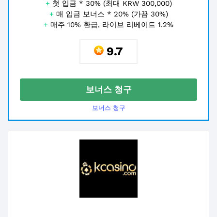
+
첫 입금 * 30% (최대 KRW 300,000)
+
매 입금 보너스 * 20% (가끔 30%)
+
매주 10% 환급, 라이브 리베이트 1.2%
9.7
보너스 청구
보너스 청구