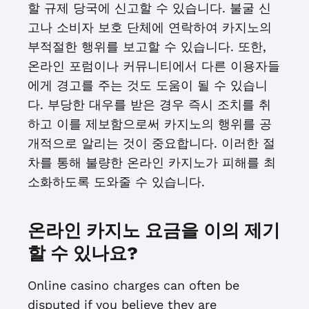
할 규제 당국에 신고할 수 있습니다. 불굴 신
고나 소비자 보호 단체에 연락하여 카지노의
부적절한 행위를 보고할 수 있습니다. 또한,
온라인 포럼이나 커뮤니티에서 다른 이용자들
에게 경고를 주는 것도 도움이 될 수 있습니
다. 부당한 대우를 받은 경우 즉시 조치를 취
하고 이를 제보함으로써 카지노의 행위를 공
개적으로 알리는 것이 중요합니다. 이러한 절
차를 통해 불량한 온라인 카지노가 피해를 최
소화하도록 도와줄 수 있습니다.
온라인 카지노 요금을 이의 제기
할 수 있나요?
Online casino charges can often be
disputed if you believe they are