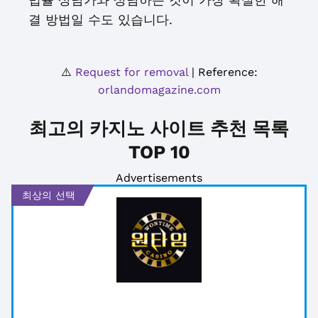
결 방법일 수도 있습니다.
⚠️
Request for removal
| Reference:
orlandomagazine.com
최고의 카지노 사이트 추천 목록
TOP 10
Advertisements
최상의 선택