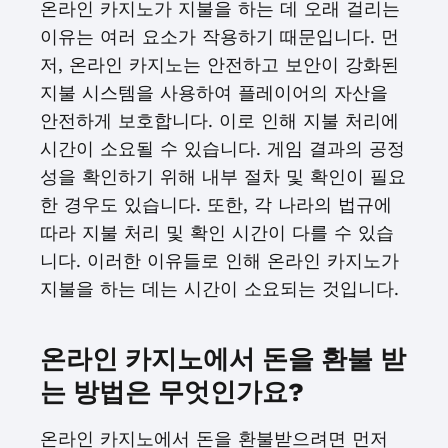
온라인 카지노가 지불을 하는 데 오래 걸리는
이유는 여러 요소가 작용하기 때문입니다. 먼
저, 온라인 카지노는 안전하고 보안이 강화된
지불 시스템을 사용하여 플레이어의 자산을
안전하게 보호합니다. 이로 인해 지불 처리에
시간이 소요될 수 있습니다. 게임 결과의 공정
성을 확인하기 위해 내부 절차 및 확인이 필요
한 경우도 있습니다. 또한, 각 나라의 법규에
따라 지불 처리 및 확인 시간이 다를 수 있습
니다. 이러한 이유들로 인해 온라인 카지노가
지불을 하는 데는 시간이 소요되는 것입니다.
온라인 카지노에서 돈을 환불 받
는 방법은 무엇인가요?
온라인 카지노에서 돈을 환불받으려면 먼저