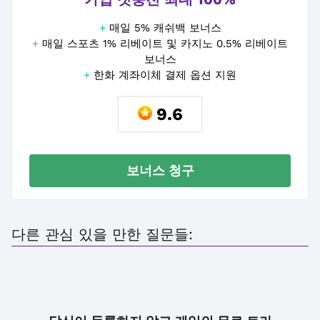
+
매일 5% 캐쉬백 보너스
+
매일 스포츠 1% 리베이트 및 카지노 0.5% 리베이트
보너스
+
한화 계좌이체 결제 옵션 지원
9.6
보너스 청구
다른 관심 있을 만한 질문들: