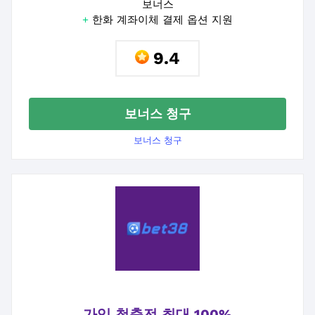
보너스
+
한화 계좌이체 결제 옵션 지원
9.4
보너스 청구
보너스 청구
가입 첫충전 최대 100%