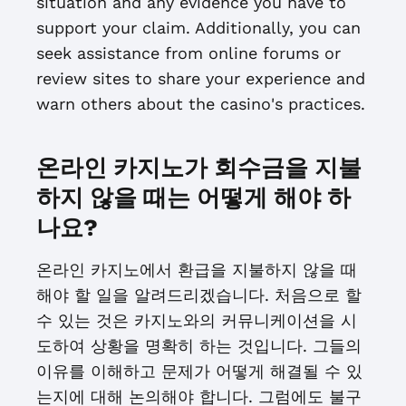
situation and any evidence you have to
support your claim. Additionally, you can
seek assistance from online forums or
review sites to share your experience and
warn others about the casino's practices.
온라인 카지노가 회수금을 지불
하지 않을 때는 어떻게 해야 하
나요?
온라인 카지노에서 환급을 지불하지 않을 때
해야 할 일을 알려드리겠습니다. 처음으로 할
수 있는 것은 카지노와의 커뮤니케이션을 시
도하여 상황을 명확히 하는 것입니다. 그들의
이유를 이해하고 문제가 어떻게 해결될 수 있
는지에 대해 논의해야 합니다. 그럼에도 불구