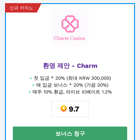
신규 카지노
환영 제안 - Charm
+
첫 입금 * 30% (최대 KRW 300,000)
+
매 입금 보너스 * 20% (가끔 30%)
+
매주 10% 환급, 라이브 리베이트 1.2%
9.7
보너스 청구