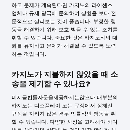
하고 문제가 계속된다면 카지노의 라이센스
업체나 규제 당국에 문의하여 상황을 보다 전
문적으로 살펴보는 것이 좋습니다. 부정한 행
동을 해결하기 위해 보호 받을 수 있는 조치를
취할 수 있습니다. 중요한 것은 카지노와의 대
화를 유지하고 문제가 해결될 수 있도록 노력
하는 것입니다.
카지노가 지불하지 않았을 때 소
송을 제기할 수 있나요?
미지금법률자문을제공하지는않으나 대부분의
카지노는 디스플레이 또는 규정에서 정해진
규정을 지키지 않은 경우 법률적인 행동을 취
할 수 있습니다. 다양한 사정을 고려해야 하며
법률 상담가와 상담하는 것이 가장 확실한 해