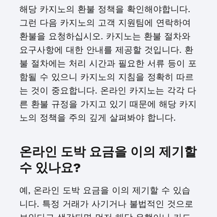
해당 카지노의 환불 정책을 확인해야합니다.
그런 다음 카지노의 고객 지원팀에 연락하여
환불을 요청하십시오. 카지노는 환불 절차와
요구사항에 대한 안내를 제공할 것입니다. 환
불 절차에는 처리 시간과 필요한 서류 등이 포
함될 수 있으니 카지노의 지침을 정확히 따르
는 것이 중요합니다. 온라인 카지노는 각각 다
른 환불 규정을 가지고 있기 때문에 해당 카지
노의 정책을 주의 깊게 살펴봐야 합니다.
온라인 도박 요금을 이의 제기할
수 있나요?
예, 온라인 도박 요금을 이의 제기할 수 있습
니다. 특정 거래가 사기거나 불법적인 것으로