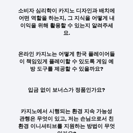
소비자 심리학이 카지노 디자인과 배치에
어떤 역할을 하는지, 그 지식을 어떻게 내
이익을 위해 활용할 수 있는지 알려주세
요.
온라인 카지노는 어떻게 한국 플레이어들
이 책임있게 플레이할 수 있도록 게임 예
방 도구를 제공할 수 있을까요?
입금 없이 보너스가 정품인가요?
카지노에서 시행되는 환경 지속 가능성
관행은 무엇이 있고, 저는 손님으로서 친
환경 이니셔티브를 지원하는 방법이 무엇