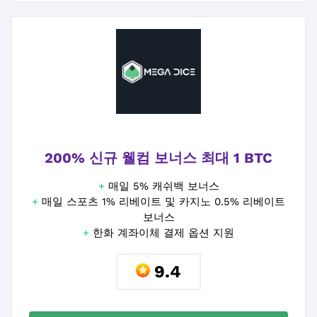
200% 신규 웰컴 보너스 최대 1 BTC
+
매일 5% 캐쉬백 보너스
+
매일 스포츠 1% 리베이트 및 카지노 0.5% 리베이트
보너스
+
한화 계좌이체 결제 옵션 지원
9.4