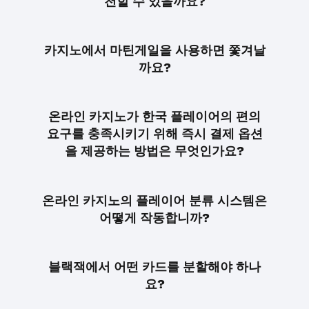
천할 수 있을까요?
카지노에서 마틴게일을 사용하면 쫓겨날
까요?
온라인 카지노가 한국 플레이어의 편의
요구를 충족시키기 위해 즉시 결제 옵션
을 제공하는 방법은 무엇인가요?
온라인 카지노의 플레이어 분류 시스템은
어떻게 작동합니까?
블랙잭에서 어떤 카드를 분할해야 하나
요?