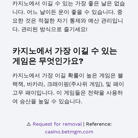
카지노에서 이길 수 있는 가장 좋은 날은 없습
니다. 어느 날이든 운이 좋을 수 있습니다. 중
요한 것은 적절한 자기 통제와 예산 관리입니
다. 관리된 방식으로 즐기세요!
카지노에서 가장 이길 수 있는
게임은 무엇인가요?
카지노에서 가장 이길 확률이 높은 게임은 블
랙잭, 바카라, 크래이핑(주사위 게임), 및 패이
고우 패이입니다. 이 게임들은 전략을 사용하
여 승산을 높일 수 있습니다.
⚠️
Request for removal
| Reference:
casino.betmgm.com