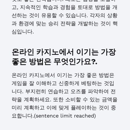
고, 지속적인 학습과 경험을 토대로 방법을 개
선하는 것이 유용할 수 있습니다. 각자의 상황
과 환경에 맞는 승리 전략을 개발하는 것이 핵
심입니다.
온라인 카지노에서 이기는 가장
좋은 방법은 무엇인가요?.
온라인 카지노에서 이기는 가장 좋은 방법은
게임을 잘 이해하고 신중하게 베팅하는 것입
니다. 부지런히 연습하고 오즈를 파악하여 전
략을 계획하세요. 또한 소비할 수 있는 금액을
미리 계획하고 이에 맞게 플레이하는 것이 중
요합니다.(sentence limit reached)