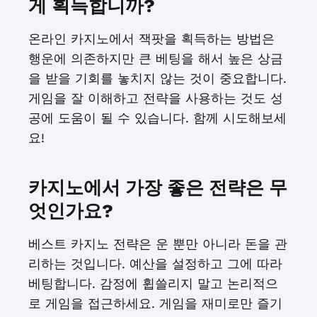
게 획득합니까?
온라인 카지노에서 잭팟을 획득하는 방법은
행운에 의존하지만 큰 베팅을 해서 높은 상금
을 받을 기회를 놓치지 않는 것이 중요합니다.
게임을 잘 이해하고 전략을 사용하는 것도 성
공에 도움이 될 수 있습니다. 함께 시도해보세
요!
카지노에서 가장 좋은 전략은 무
엇인가요?
베스트 카지노 전략은 운 뿐만 아니라 돈을 관
리하는 것입니다. 예산을 설정하고 그에 따라
베팅합니다. 감정에 휩쓸리지 말고 논리적으
로 게임을 접근하세요. 게임을 재미로만 즐기