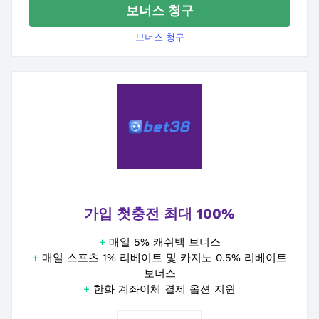
보너스 청구
보너스 청구
가입 첫충전 최대 100%
+
매일 5% 캐쉬백 보너스
+
매일 스포츠 1% 리베이트 및 카지노 0.5% 리베이트
보너스
+
한화 계좌이체 결제 옵션 지원