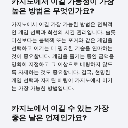
카지노에서 이길 가능성이 가장
높은 방법은 무엇인가요?
카지노에서 이길 가장 가능한 방법은 전략적
인 게임 선택과 최선의 시간 관리입니다. 슬롯
머신보다는 블랙잭 또는 포커와 같은 게임을
선택하고 이기는 데 필요한 기술을 연마하는
것이 중요합니다. 게임을 즐기는 동안 금액을
명확히 지정하고 그 이상으로 베팅하지 않도
록 자제하는 것도 중요합니다. 결국, 현명한
게임 선택과 자제된 베팅이 카지노에서 이기
는 가장 가능한 방법입니다.
카지노에서 이길 수 있는 가장
좋은 날은 언제인가요?