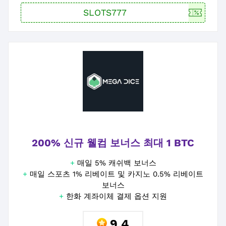
200% 신규 웰컴 보너스 최대 1 BTC
+
매일 5% 캐쉬백 보너스
+
매일 스포츠 1% 리베이트 및 카지노 0.5% 리베이트
보너스
+
한화 계좌이체 결제 옵션 지원
9.4