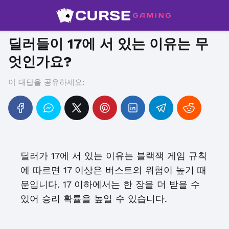
딜러들이 17에 서 있는 이유는 무
엇인가요?
이 대답을 공유하세요:
딜러가 17에 서 있는 이유는 블랙잭 게임 규칙
에 따르면 17 이상은 버스트의 위험이 높기 때
문입니다. 17 이하에서는 한 장을 더 받을 수
있어 승리 확률을 높일 수 있습니다.