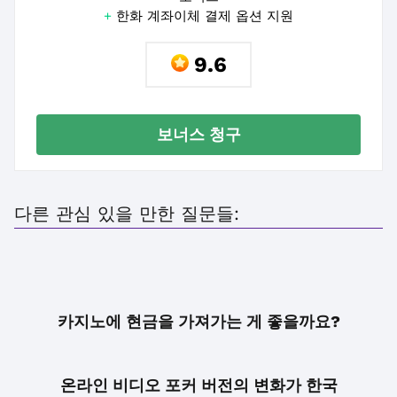
+
한화 계좌이체 결제 옵션 지원
9.6
보너스 청구
다른 관심 있을 만한 질문들:
카지노에 현금을 가져가는 게 좋을까요?
온라인 비디오 포커 버전의 변화가 한국