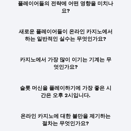
플레이어들의 전략에 어떤 영향을 미치나
요?
새로운 플레이어들이 온라인 카지노에서
하는 일반적인 실수는 무엇인가요?
카지노에서 가장 많이 이기는 기계는 무
엇인가요?
슬롯 머신을 플레이하기에 가장 좋은 시
간은 오후 2시입니다.
온라인 카지노에 대한 불만을 제기하는
절차는 무엇인가요?