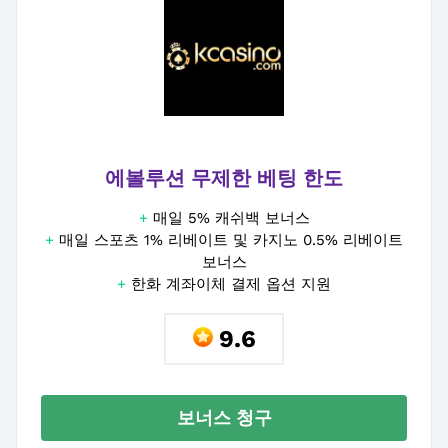
에볼루션 무제한 베팅 한도
+
매일 5% 캐쉬백 보너스
+
매일 스포츠 1% 리베이트 및 카지노 0.5% 리베이트
보너스
+
한화 계좌이체 결제 옵션 지원
9.6
보너스 청구