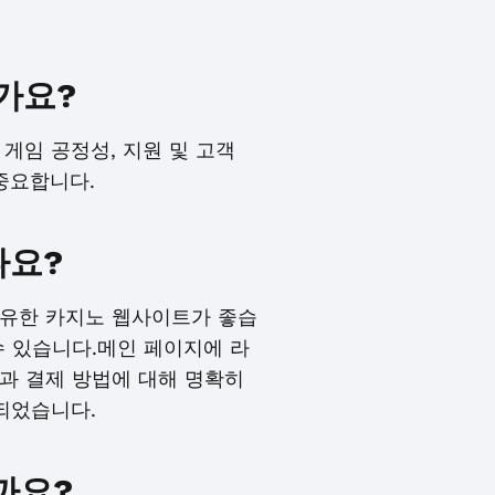
가요?
게임 공정성, 지원 및 고객
 중요합니다.
나요?
보유한 카지노 웹사이트가 좋습
수 있습니다.메인 페이지에 라
과 결제 방법에 대해 명확히
되었습니다.
까요?