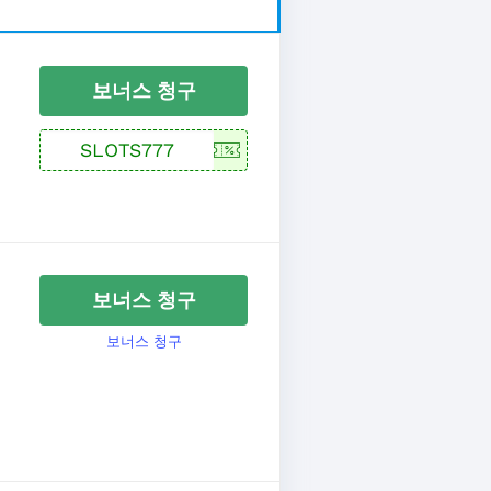
보너스 청구
보너스 청구
보너스 청구