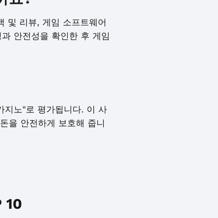
백 및 리뷰, 게임 소프트웨어
성과 안전성을 확인한 후 게임
카지노"로 평가됩니다. 이 사
 돈을 안전하게 보호해 줍니
10