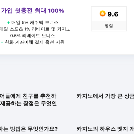
가입 첫충전 최대 100%
9.6
+
매일 5% 캐쉬백 보너스
평점
매일 스포츠 1% 리베이트 및 카지노
0.5% 리베이트 보너스
+
한화 계좌이체 결제 옵션 지원
이어들에게 친구를 추천하
카지노에서 가장 큰 상
 제공하는 장점은 무엇인
?
하는 방법은 무엇인가요?
카지노의 하우스 엣지 