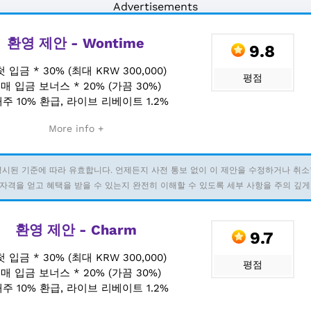
Advertisements
환영 제안 - Wontime
9.8
첫 입금 * 30% (최대 KRW 300,000)
평점
+
매 입금 보너스 * 20% (가끔 30%)
주 10% 환급, 라이브 리베이트 1.2%
More info +
명시된 기준에 따라 유효합니다. 언제든지 사전 통보 없이 이 제안을 수정하거나 취소
자격을 얻고 혜택을 받을 수 있는지 완전히 이해할 수 있도록 세부 사항을 주의 깊게
환영 제안 - Charm
9.7
첫 입금 * 30% (최대 KRW 300,000)
평점
+
매 입금 보너스 * 20% (가끔 30%)
주 10% 환급, 라이브 리베이트 1.2%