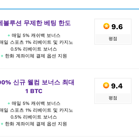
에볼루션 무제한 베팅 한도
9.6
+
매일 5% 캐쉬백 보너스
평점
매일 스포츠 1% 리베이트 및 카지노
0.5% 리베이트 보너스
+
한화 계좌이체 결제 옵션 지원
00% 신규 웰컴 보너스 최대
9.4
1 BTC
평점
+
매일 5% 캐쉬백 보너스
매일 스포츠 1% 리베이트 및 카지노
0.5% 리베이트 보너스
+
한화 계좌이체 결제 옵션 지원