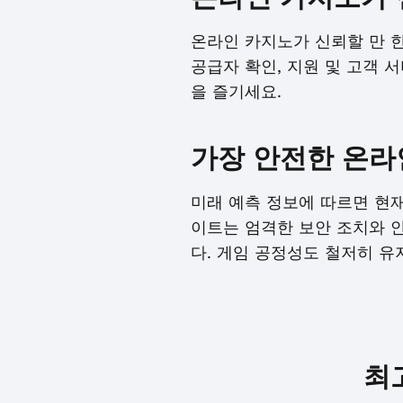
온라인 카지노가 신뢰할 만 한
공급자 확인, 지원 및 고객 
을 즐기세요.
가장 안전한 온라
미래 예측 정보에 따르면 현재
이트는 엄격한 보안 조치와 
다. 게임 공정성도 철저히 유
최