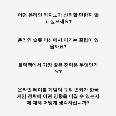
어떤 온라인 카지노가 신뢰할 만한지 알
고 싶으세요?
온라인 슬롯 머신에서 이기는 꿀팁이 있
을까요?
블랙잭에서 가장 좋은 전략은 무엇인가
요?
온라인 테이블 게임의 규칙 변화가 한국
게임 전략에 어떤 영향을 미칠 수 있는지
에 대해 어떻게 생각하십니까?