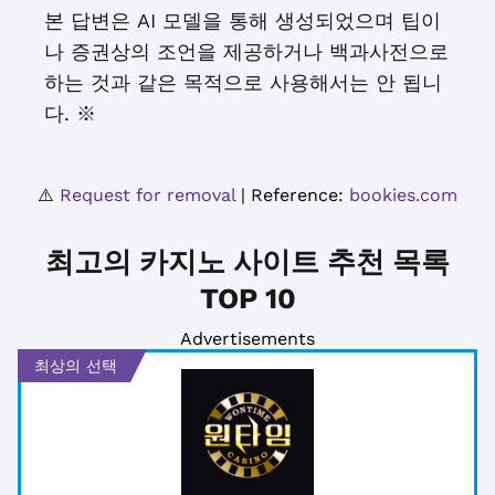
본 답변은 AI 모델을 통해 생성되었으며 팁이
나 증권상의 조언을 제공하거나 백과사전으로
하는 것과 같은 목적으로 사용해서는 안 됩니
다. ※
⚠️
Request for removal
| Reference:
bookies.com
최고의 카지노 사이트 추천 목록
TOP 10
Advertisements
최상의 선택