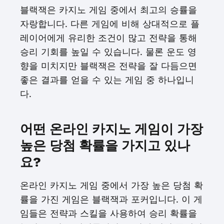
블랙잭은 카지노 게임 중에서 최고의 승률을
자랑합니다. 다른 게임에 비해 상대적으로 플
레이어에게 유리한 조건이 많고 전략을 통해
승리 기회를 높일 수 있습니다. 물론 운도 영
향을 미치지만 블랙잭은 전략을 잘 다듬으면
좋은 결과를 얻을 수 있는 게임 중 하나입니
다.
어떤 온라인 카지노 게임이 가장
높은 당첨 확률을 가지고 있나
요?
온라인 카지노 게임 중에서 가장 높은 당첨 확
률을 가진 게임은 블랙잭과 포커입니다. 이 게
임들은 전략과 스킬을 사용하여 승리 확률을