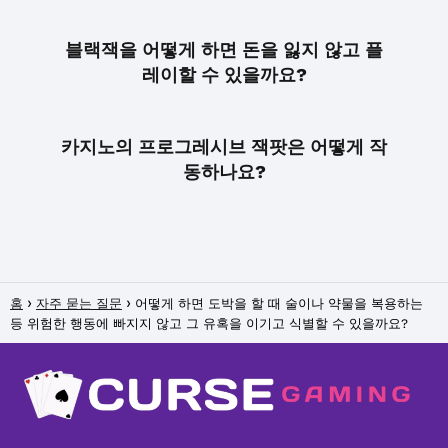
블랙잭을 어떻게 하면 돈을 잃지 않고 플
레이할 수 있을까요?
카지노의 프로그레시브 잭팟은 어떻게 작
동하나요?
홈
자주 묻는 질문
어떻게 하면 도박을 할 때 술이나 약물을 복용하는
등 위험한 행동에 빠지지 않고 그 유혹을 이기고 식별할 수 있을까요?