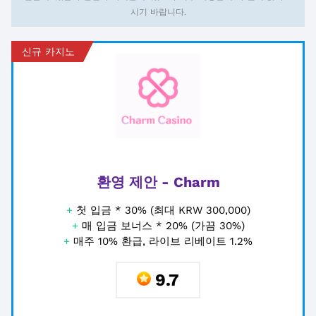
시기 바랍니다.
신규 카지노
환영 제안 - Charm
+
첫 입금 * 30% (최대 KRW 300,000)
+
매 입금 보너스 * 20% (가끔 30%)
+
매주 10% 환급, 라이브 리베이트 1.2%
9.7