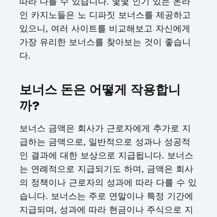
따라 다를 수 있습니다. 몇몇 인기 있는 온라
인 카지노들은 노 디파짓 보너스를 제공하고
있으니, 여러 사이트를 비교해보고 자신에게
가장 유리한 보너스를 찾아보는 것이 좋습니
다.
보너스 돈은 어떻게 작용합니
까?
보너스 금액은 회사가 근로자에게 추가로 지
급하는 금액으로, 일반적으로 성과나 성공적
인 결과에 대한 보상으로 지급됩니다. 보너스
는 연례적으로 지급되기도 하며, 금액은 회사
의 정책이나 근로자의 성과에 따라 다를 수 있
습니다. 보너스는 주로 연말이나 특정 기간에
지급되며, 성과에 따라 현금이나 주식으로 지