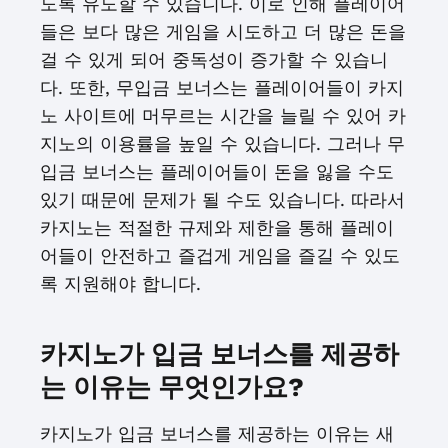
도록 유도할 수 있습니다. 이로 인해 플레이어
들은 보다 많은 게임을 시도하고 더 많은 돈을
걸 수 있게 되어 중독성이 증가할 수 있습니
다. 또한, 무입금 보너스는 플레이어들이 카지
노 사이트에 머무르는 시간을 늘릴 수 있어 카
지노의 이용률을 높일 수 있습니다. 그러나 무
입금 보너스는 플레이어들이 돈을 잃을 수도
있기 때문에 문제가 될 수도 있습니다. 따라서
카지노는 적절한 규제와 제한을 통해 플레이
어들이 안전하고 즐겁게 게임을 즐길 수 있도
록 지원해야 합니다.
카지노가 입금 보너스를 제공하
는 이유는 무엇인가요?
카지노가 입금 보너스를 제공하는 이유는 새