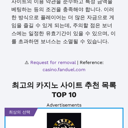
사이트의 이용 약관을 준수하고 특정 금액을
베팅하는 등의 조건을 충족해야 합니다. 이러
한 방식으로 플레이어는 더 많은 자금으로 게
임을 즐길 수 있게 되는데, 주의할 점은 보너
스에는 일정한 유효기간이 있을 수 있으며, 이
를 초과하면 보너스는 소멸될 수 있습니다.
⚠️
Request for removal
| Reference:
casino.fanduel.com
최고의 카지노 사이트 추천 목록
TOP 10
Advertisements
최상의 선택