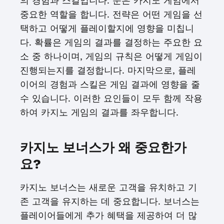
의 경험과 스킬입니다. 운은 카지노 게임에서
중요한 역할을 합니다. 전략은 어떤 게임을 선
택하고 어떻게 플레이할지에 영향을 미칩니
다. 확률은 게임의 결과를 결정하는 주요한 요
소 중 하나이며, 게임의 규칙은 어떻게 게임이
진행되는지를 결정합니다. 마지막으로, 플레
이어의 경험과 스킬은 게임 결과에 영향을 줄
수 있습니다. 이러한 요인들이 모두 함께 작용
하여 카지노 게임의 결과를 좌우합니다.
카지노 보너스가 왜 중요한가
요?
카지노 보너스는 새로운 고객을 유치하고 기
존 고객을 유지하는 데 중요합니다. 보너스는
플레이어들에게 추가 혜택을 제공하여 더 많