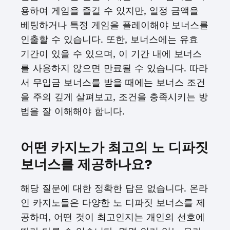
용하여 게임을 즐길 수 있지만, 일정 금액을
베팅하거나 특정 게임을 플레이해야 보너스를
인출할 수 있습니다. 또한, 보너스에는 유효
기간이 있을 수 있으며, 이 기간 내에 보너스
를 사용하지 않으면 만료될 수 있습니다. 따라
서 무입금 보너스를 받을 때에는 보너스 조건
을 주의 깊게 살펴보고, 조건을 충족시키는 방
법을 잘 이해해야 합니다.
어떤 카지노가 최고의 노 디파짓
보너스를 제공하나요?
해당 질문에 대한 정확한 답은 없습니다. 온라
인 카지노들은 다양한 노 디파짓 보너스를 제
공하며, 어떤 것이 최고인지는 개인의 선호에