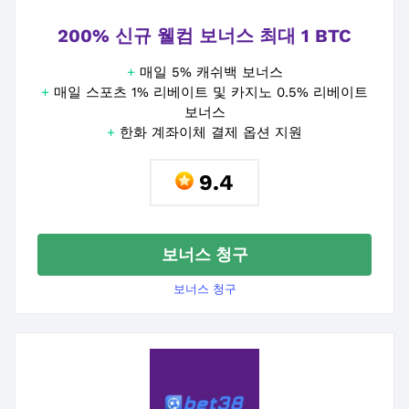
200% 신규 웰컴 보너스 최대 1 BTC
+
매일 5% 캐쉬백 보너스
+
매일 스포츠 1% 리베이트 및 카지노 0.5% 리베이트
보너스
+
한화 계좌이체 결제 옵션 지원
9.4
보너스 청구
보너스 청구