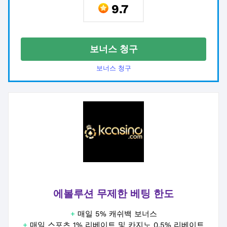
9.7
보너스 청구
보너스 청구
에볼루션 무제한 베팅 한도
+
매일 5% 캐쉬백 보너스
+
매일 스포츠 1% 리베이트 및 카지노 0.5% 리베이트