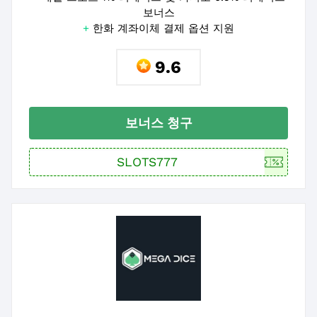
보너스
+
한화 계좌이체 결제 옵션 지원
9.6
보너스 청구