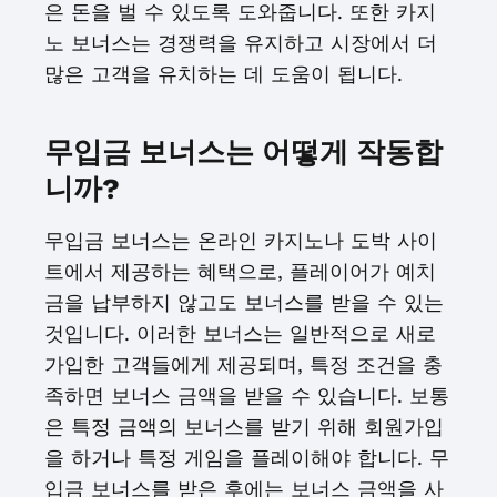
은 돈을 벌 수 있도록 도와줍니다. 또한 카지
노 보너스는 경쟁력을 유지하고 시장에서 더
많은 고객을 유치하는 데 도움이 됩니다.
무입금 보너스는 어떻게 작동합
니까?
무입금 보너스는 온라인 카지노나 도박 사이
트에서 제공하는 혜택으로, 플레이어가 예치
금을 납부하지 않고도 보너스를 받을 수 있는
것입니다. 이러한 보너스는 일반적으로 새로
가입한 고객들에게 제공되며, 특정 조건을 충
족하면 보너스 금액을 받을 수 있습니다. 보통
은 특정 금액의 보너스를 받기 위해 회원가입
을 하거나 특정 게임을 플레이해야 합니다. 무
입금 보너스를 받은 후에는 보너스 금액을 사