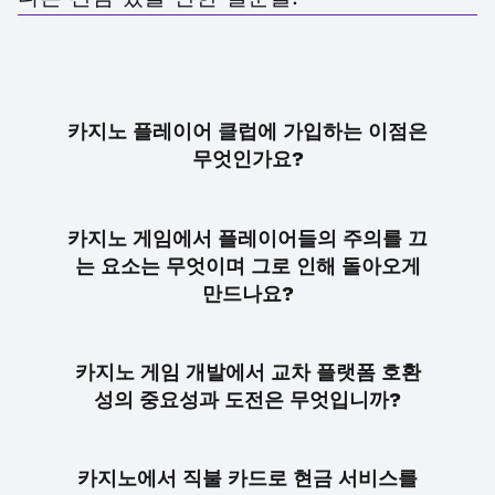
카지노 플레이어 클럽에 가입하는 이점은
무엇인가요?
카지노 게임에서 플레이어들의 주의를 끄
는 요소는 무엇이며 그로 인해 돌아오게
만드나요?
카지노 게임 개발에서 교차 플랫폼 호환
성의 중요성과 도전은 무엇입니까?
카지노에서 직불 카드로 현금 서비스를