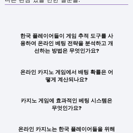
한국 플레이어들이 게임 추적 도구를 사
용하여 온라인 베팅 전략을 분석하고 개
선하는 방법은 무엇인가요?
온라인 카지노 게임에서 배팅 확률은 어
떻게 계산되나요?
카지노 게임에 효과적인 베팅 시스템은
무엇인가요?
온라인 카지노는 한국 플레이어들을 위해