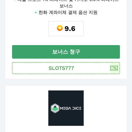
보너스
+
한화 계좌이체 결제 옵션 지원
9.6
보너스 청구