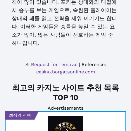
칙이 많이 있습니다. 포커는 상대와의 대결에
서 승부를 보는 게임으로, 숙련된 플레이어는
상대의 패를 읽고 전략을 세워 이기기도 합니
다. 이러한 게임들은 승률을 높일 수 있는 요
소가 많아, 많은 사람들이 선호하는 게임 중
하나입니다.
⚠️
Request for removal
| Reference:
casino.borgataonline.com
최고의 카지노 사이트 추천 목록
TOP 10
Advertisements
최상의 선택