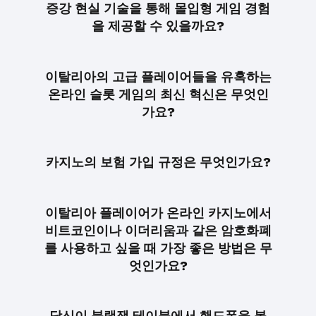
증강 현실 기술을 통해 몰입형 게임 경험
을 제공할 수 있을까요?
이탈리아의 고급 플레이어들을 유혹하는
온라인 슬롯 게임의 최신 혁신은 무엇인
가요?
카지노의 보험 가입 규정은 무엇인가요?
이탈리아 플레이어가 온라인 카지노에서
비트코인이나 이더리움과 같은 암호화폐
를 사용하고 싶을 때 가장 좋은 방법은 무
엇인가요?
당신이 블랙잭 테이블에서 핸드폰을 볼