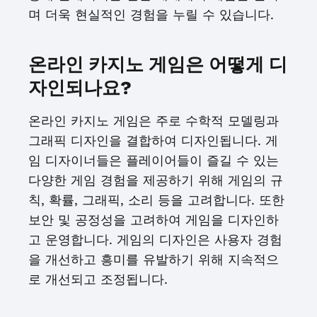
며 더욱 현실적인 경험을 누릴 수 있습니다.
온라인 카지노 게임은 어떻게 디
자인되나요?
온라인 카지노 게임은 주로 수학적 모델링과
그래픽 디자인을 결합하여 디자인됩니다. 게
임 디자이너들은 플레이어들이 즐길 수 있는
다양한 게임 경험을 제공하기 위해 게임의 규
칙, 확률, 그래픽, 소리 등을 고려합니다. 또한
보안 및 공정성을 고려하여 게임을 디자인하
고 운영합니다. 게임의 디자인은 사용자 경험
을 개선하고 흥미를 유발하기 위해 지속적으
로 개선되고 조정됩니다.