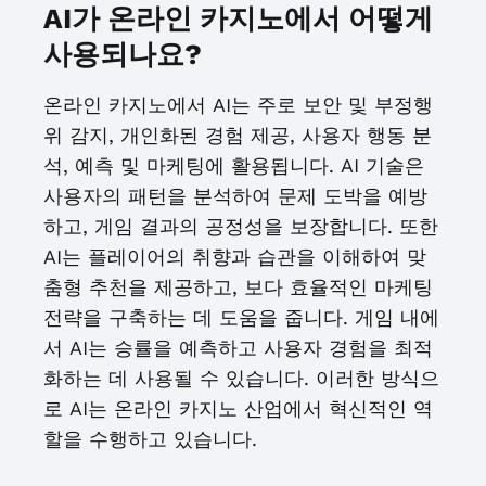
AI가 온라인 카지노에서 어떻게
사용되나요?
온라인 카지노에서 AI는 주로 보안 및 부정행
위 감지, 개인화된 경험 제공, 사용자 행동 분
석, 예측 및 마케팅에 활용됩니다. AI 기술은
사용자의 패턴을 분석하여 문제 도박을 예방
하고, 게임 결과의 공정성을 보장합니다. 또한
AI는 플레이어의 취향과 습관을 이해하여 맞
춤형 추천을 제공하고, 보다 효율적인 마케팅
전략을 구축하는 데 도움을 줍니다. 게임 내에
서 AI는 승률을 예측하고 사용자 경험을 최적
화하는 데 사용될 수 있습니다. 이러한 방식으
로 AI는 온라인 카지노 산업에서 혁신적인 역
할을 수행하고 있습니다.