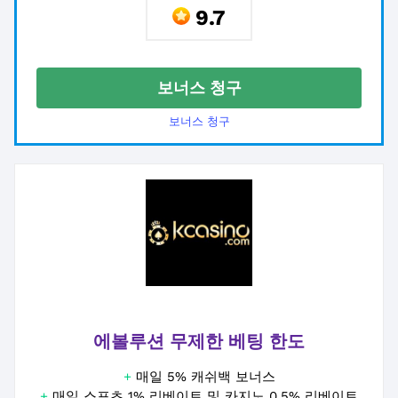
9.7
보너스 청구
보너스 청구
에볼루션 무제한 베팅 한도
+
매일 5% 캐쉬백 보너스
+
매일 스포츠 1% 리베이트 및 카지노 0.5% 리베이트