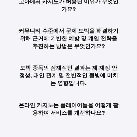
고아에서 카지노가 허용된 이유가 무엇인
가요?
커뮤니티 수준에서 문제 도박을 해결하기
위해 근거에 기반한 예방 및 개입 전략을
추진하는 방법은 무엇인가요?
도박 중독의 잠재적인 결과는 제 재정 안
정성, 대인 관계 및 전반적인 웰빙에 미치
는 영향입니다.
온라인 카지노는 플레이어들을 어떻게 활
용하여 서비스를 개선하나요?