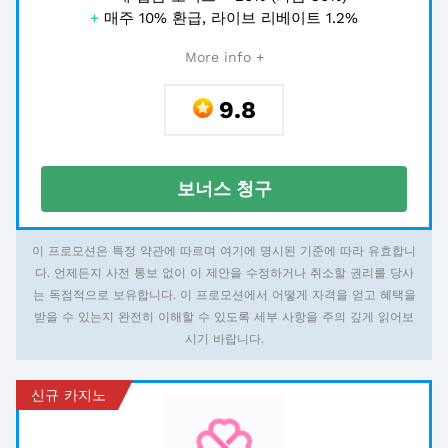
+
매주 10% 환급, 라이브 리베이트 1.2%
More info +
9.8
보너스 청구
이 프로모션은 특정 약관에 따르며 여기에 명시된 기준에 따라 유효합니
다. 언제든지 사전 통보 없이 이 제안을 수정하거나 취소할 권리를 당사
는 독점적으로 보유합니다. 이 프로모션에서 어떻게 자격을 얻고 혜택을
받을 수 있는지 완전히 이해할 수 있도록 세부 사항을 주의 깊게 읽어보
시기 바랍니다.
신규 카지노