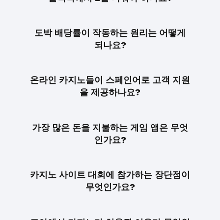
도박 배당률이 작동하는 원리는 어떻게
되나요?
온라인 카지노들이 스페인어로 고객 지원
을 제공하나요?
가장 많은 돈을 지불하는 게임 앱은 무엇
인가요?
카지노 사이트 대회에 참가하는 장단점이
무엇인가요?