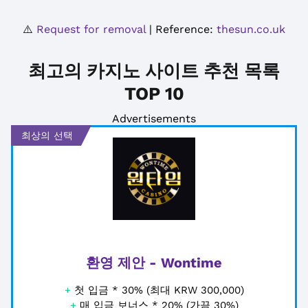
⚠️
Request for removal
| Reference:
thesun.co.uk
최고의 카지노 사이트 추천 목록
TOP 10
Advertisements
최상의 선택
환영 제안 - Wontime
+
첫 입금 * 30% (최대 KRW 300,000)
+
매 입금 보너스 * 20% (가끔 30%)